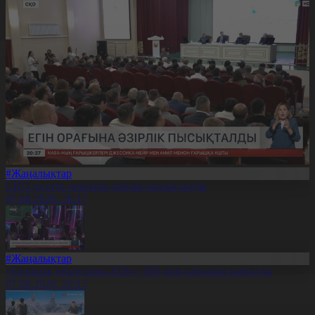
#Жаңалықтар
СҚО-да егін орағына әзірлік пысықталды
07.08.2026, 20:17
#Жаңалықтар
«Болашақ ойындары-2026»: 180 млн қаралым жиналды
07.08.2026, 20:15