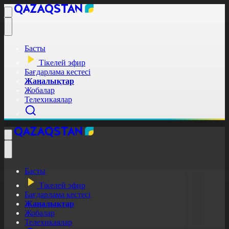
Басты
Тікелей эфир
Бағдарлама кестесі
Жаңалықтар
Жобалар
Телехикаялар
Басты
Тікелей эфир
Бағдарлама кестесі
Жаңалықтар
Жобалар
Телехикаялар