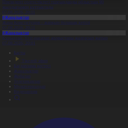
Президент солтүстіктегі тұрғындарды облыстың 90
жылдығымен құттықтады
07.08.2026, 20:11
#Жаңалықтар
Жаңа Конституция – жарқын болашақ кепілі
07.08.2026, 20:11
#Жаңалықтар
Құрылтай: Үгіт-насихат жұмыстары жалғасып жатыр
07.08.2026, 20:01
Басты
Тікелей эфир
Бағдарлама кестесі
Жаңалықтар
Жобалар
Телехикаялар
Мультсериалдар
Видеоархив