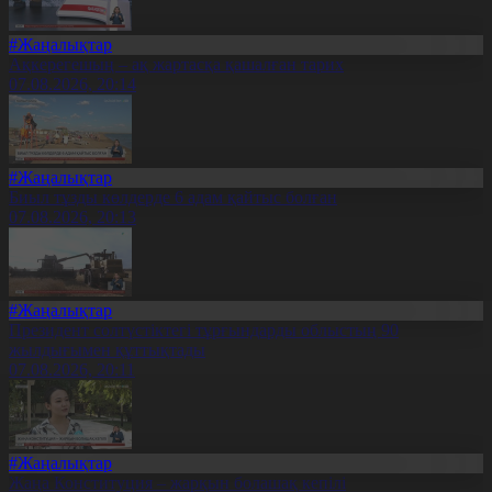
#Жаңалықтар
Ақкерегешың – ақ жартасқа қашалған тарих
07.08.2026, 20:14
#Жаңалықтар
Биыл тұзды көлдерде 6 адам қайтыс болған
07.08.2026, 20:13
#Жаңалықтар
Президент солтүстіктегі тұрғындарды облыстың 90
жылдығымен құттықтады
07.08.2026, 20:11
#Жаңалықтар
Жаңа Конституция – жарқын болашақ кепілі