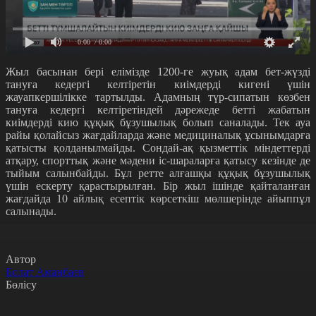
0:00
/ 0:00
Жыл басынан бері елімізде 1200-ге жуық адам бет-жүзді
тануға кедергі келтіретін киімдерді кигені үшін
жауапкершілікке тартылды. Адамның түр-сипатын көзбен
тануға кедергі келтіретіндей дәрежеде бетті жабатын
киімдерді кию құқық бұзушылық болып саналады. Тек ауа
райы
қолайсыз
жағдайлар
да
және медициналық ұсынымдарға
қатысты қолданылмайды. Сондай-ақ қызметтік міндеттерді
атқару, спорттық және мәдени іс-шараларға қатысу кезінде де
тыйым салынбайды. Бұл ретте алғашқы құқық бұзушылық
үшін ескерту қарастырылған. Бір жыл ішінде қайталанған
жағдайда 10 айлық есептік көрсеткіш мөлшерінде айыппұл
салынады.
Автор
Болат Аманбаев
Бөлісу