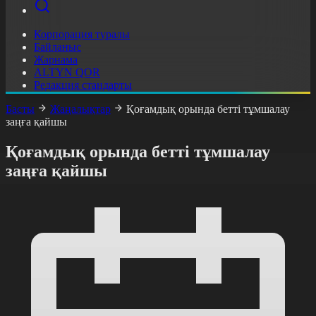
Корпорация туралы
Байланыс
Жарнама
ALTYN QOR
Редакция стандарты
Басты
Жаңалықтар
Қоғамдық орында бетті тұмшалау
заңға қайшы
Қоғамдық орында бетті тұмшалау
заңға қайшы