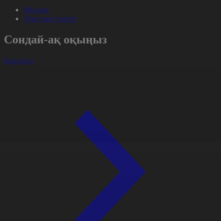
#Қоғам
#Заң мен тәртіп
Сондай-ақ оқыңыз
Барлығы