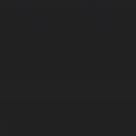
Корпорация туралы
Байланыс
Дистрибуция