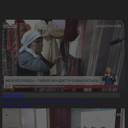
Жаңалықтар
ерейлі отбасы – тәрбие мен дәстүр сабақтастығы
7.08.2026, 20:19