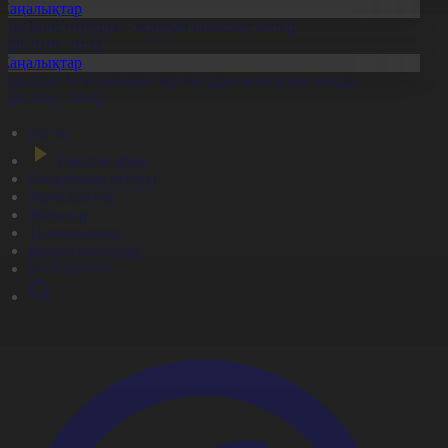
Жаңалықтар
аңа Конституция – жарқын болашақ кепілі
7.08.2026, 20:11
Жаңалықтар
ұрылтай: Үгіт-насихат жұмыстары жалғасып жатыр
7.08.2026, 20:01
Басты
Тікелей эфир
Бағдарлама кестесі
Жаңалықтар
Жобалар
Телехикаялар
Мультсериалдар
Видеоархив