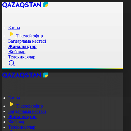
Басты
Тікелей эфир
Бағдарлама кестесі
Жаңалықтар
Жобалар
Телехикаялар
Басты
Тікелей эфир
Бағдарлама кестесі
Жаңалықтар
Жобалар
Телехикаялар