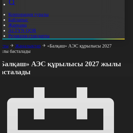
Корпорация туралы
Байланыс
Жарнама
ALTYN QOR
Редакция стандарты
асты
Жаңалықтар
«Балқаш» АЭС құрылысы 2027
ылы басталады
«Балқаш» АЭС құрылысы 2027 жылы
басталады