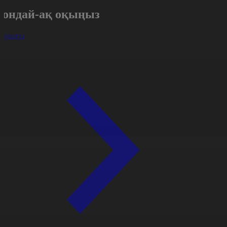
Сондай-ақ оқыңыз
арлығы