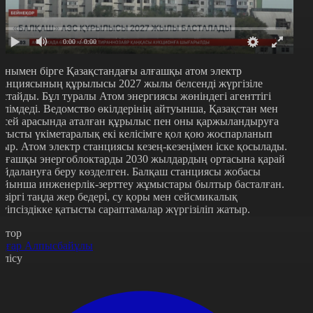
0:00
/ 0:00
онымен бірге Қазақстандағы алғашқы атом электр
танциясының құрылысы 2027 жылы белсенді жүргізіле
астайды. Бұл туралы Атом энергиясы жөніндегі агенттігі
әлімдеді. Ведомство өкілдерінің айтуынша, Қазақстан мен
есей арасында аталған құрылыс пен оны қаржыландыруға
атысты үкіметаралық екі келісімге қол қою жоспарланып
тыр. Атом электр станциясы кезең-кезеңімен іске қосылады.
лғашқы энергоблоктарды 2030 жылдардың ортасына қарай
айдалануға беру көзделген. Балқаш станциясы жобасы
ойынша инженерлік-зерттеу жұмыстары былтыр басталған.
азіргі таңда жер бедері, су қоры мен сейсмикалық
ауіпсіздікке қатысты сараптамалар жүргізіліп жатыр.
втор
ңғар Алпысбайұлы
өлісу