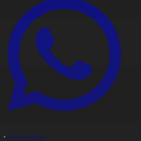
#Күн жаңалығы