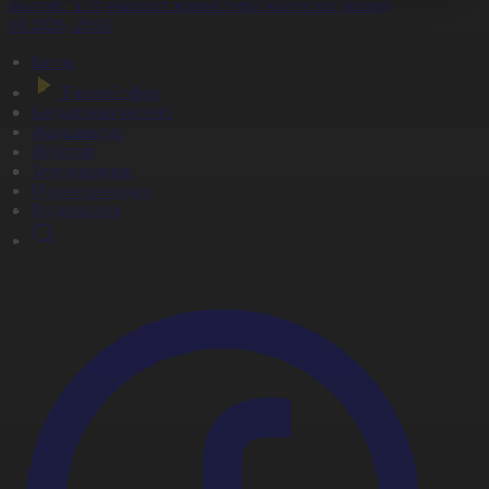
ұрылтай: Үгіт-насихат жұмыстары жалғасып жатыр
7.08.2026, 20:01
Басты
Тікелей эфир
Бағдарлама кестесі
Жаңалықтар
Жобалар
Телехикаялар
Мультсериалдар
Видеоархив