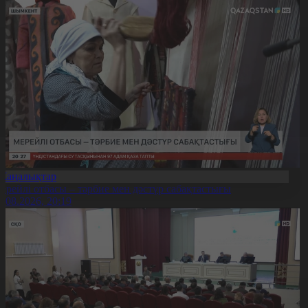
Жаңалықтар
ерейлі отбасы – тәрбие мен дәстүр сабақтастығы
7.08.2026, 20:19