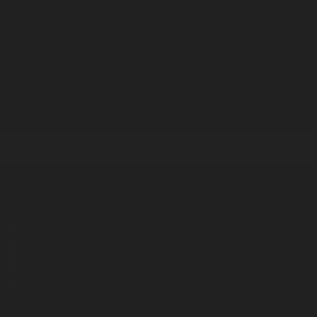
Корпорация туралы
Байланыс
Дистрибуция
Жарнама
Редакция стандарты