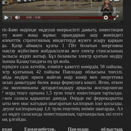
0:00
/ 0:00
ртіс-Баян өңірінде өңдеуші өнеркәсіпті дамыту, инвестиция
арту және жаңа жұмыс орындарын ашу жөніндегі
емлекеттік стратегиялық міндеттерді жүзеге асыру қарқын
лды. Қазір аймақта қуаты 1 ГВт болатын энергияны
инақтау жүйесімен жабдықталған жел электр стансасының
ұрылысы жүріп жатыр. Бұл баламалы электр қуатын өндіру
ойынша Қазақстандағы ең ірі жоба.
стеріңізге сала кетейік, елімізге қажетті көмірдің 58 пайызы,
лектр қуатының 42 пайызы Павлодар облысына тиесілі.
лайда өндіріс өркен жайған өңір көмір мен энергетика
аласын дамытудан бөлек жаңа формулаға көшті. Яғни, өткен
ылы экономиканы әртараптандыру арқылы жоспарланған
37 млрд теңге орнына 1,5 трлн теңге инвестиция тартылды.
ау-кен саласы қарыштап дамуда. Өңірде екі ферроқорытпа
ауыты мен мыс катодын шығаратын кәсіпорын іске қосылды.
ндеуші кәсіпорындар 1,6 трлн.теңгенің өнімін шығарды. Ал
иыл өңдеу саласында инвестициялық тартымдылық екі есеге
уық ұлғайды.
архан Ермағанбетов, Павлодар облыстық