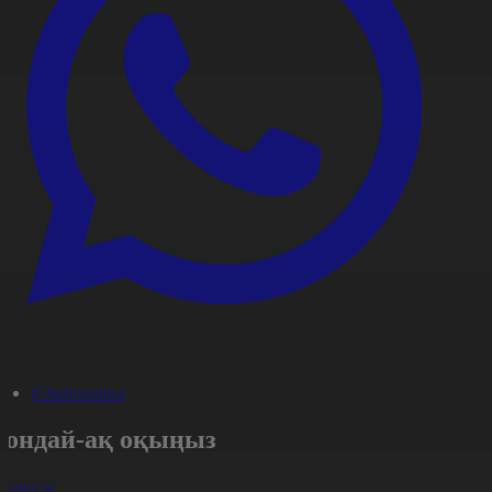
#Экономика
Сондай-ақ оқыңыз
арлығы