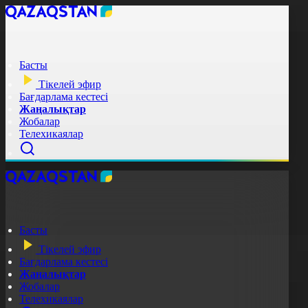
Басты
Тікелей эфир
Бағдарлама кестесі
Жаңалықтар
Жобалар
Телехикаялар
Басты
Тікелей эфир
Бағдарлама кестесі
Жаңалықтар
Жобалар
Телехикаялар