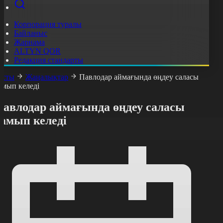
Корпорация туралы
Байланыс
Жарнама
ALTYN QOR
Редакция стандарты
асты
Жаңалықтар
Павлодар аймағында өңдеу саласы
амып келеді
Павлодар аймағында өңдеу саласы
дамып келеді