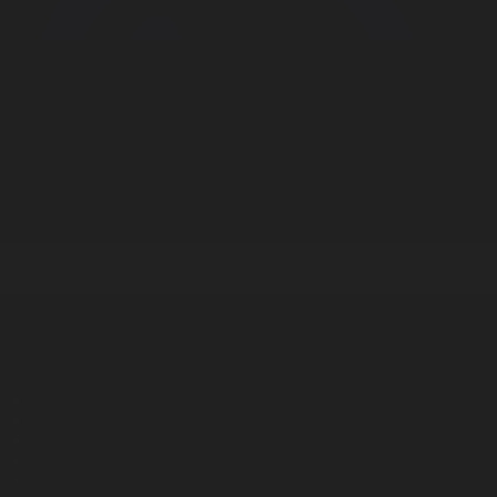
Корпорация туралы
Байланыс
Дистрибуция
Жарнама
Редакция стандарты