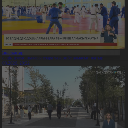
Жаңалықтар
0 елдің дзюдошылары өзара тәжірибе алмасып жатыр
6.08.2026, 20:22