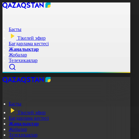
Басты
Тікелей эфир
Бағдарлама кестесі
Жаңалықтар
Жобалар
Телехикаялар
Басты
Тікелей эфир
Бағдарлама кестесі
Жаңалықтар
Жобалар
Телехикаялар