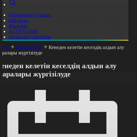
Корпорация туралы
Байланыс
Жарнама
ALTYN QOR
Редакция стандарты
асты
Жаңалықтар
Кенеден келетін кеселдің алдын алу
аралары жүргізілуде
енеден келетін кеселдің алдын алу
шаралары жүргізілуде