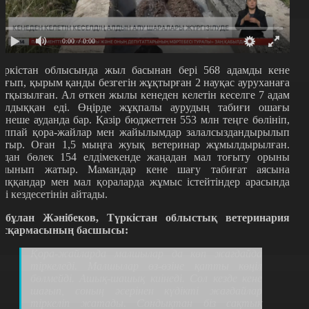
0:00
/ 0:00
үркістан облысында жыл басынан бері 568 адамды кене
ағып, қырым қанды безгегін жұқтырған 2 науқас ауруханаға
атқызылған. Ал өткен жылы кенеден келетін кеселге 7 адам
алдыққан еді. Өңірде жұқпалы аурудың табиғи ошағы
ірнеше ауданда бар. Қазір бюджеттен 553 млн теңге бөлініп,
аппай қора-жайлар мен жайылымдар залалсыздандырылып
атыр. Оған 1,5 мыңға жуық ветеринар жұмылдырылған.
ұдан бөлек 154 елдімекенде жаңадан мал тоғыту орыны
алынып жатыр. Мамандар кене шағу табиғат аясына
ыққандар мен мал қораларда жұмыс істейтіндер арасында
иі кездесетінін айтады.
рбұлан Жәнібеков, Түркістан облыстық ветеринария
асқармасының басшысы:
Қора
-
жайларда малшылар да көп жағдайда
тіркеледі. Малшылар өз
-
өзіне қатты көңіл
бөлмейді. Ашық-шашық киінеді. Сол кезде кене
шағып, соның әсерінен күдікті жағдайлар
тіркеліп жатады. Сондықтан біз сақтық