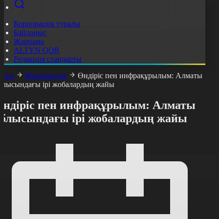
Корпорация туралы
Байланыс
Жарнама
ALTYN QOR
Редакция стандарты
асты
Жаңалықтар
Өндіріс пен инфрақұрылым: Алматы
блысындағы ірі жобалардың жайы
Өндіріс пен инфрақұрылым: Алматы
облысындағы ірі жобалардың жайы