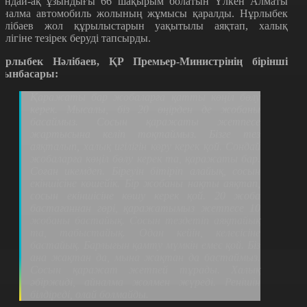
ондай-ақ ұзындығы 66 шақырым болатын Үлкен Алматы
йналма автомобиль жолының жұмысы қаралды. Нұрлыбек
әлібаев жол құрылыстарын уақытылы аяқтап, халық
гілігіне тезірек беруді тапсырды.
ұрлыбек Нәлібаев, ҚР Премьер-Министрінің бірінші
рынбасары:
Қаражаты бар жобаларға қатты көңіл бөлу
керек. Мысалы, біз 20 өңірден де жобаны
басаймыз. Сосын қаражаты жетпесе
жартысына келіп тоқтаймыз. Бізге тез
аяқталып, халық игілігін көру керек қой. Сондай
жобаларға көңіл бөлу керек та, қаражаты бар.
Соған икемдеп. Біреуін бітіріп алайық, сосын
екіншісіне көшейік. Бір жобаны нақты аяқтап,
сосын екіншісіне көшу керек қой. 20 жоба
бастағаннан гөрі, қаражатымыз жетпесе 10
жобаны бастайық. Сосын тездетіп аяқтайық
та, табыстайық. Одан кейін, келесісіне
бастайық. Барлығын қамту мүмкін емес қой. Біз
ана жақтан да, мына жақтан да бастаймыз.
Сосын қаражат жетпей тұрады. Халық
әбіржиді, айналма жолмен жүреді. Ренішін
білдіреді, олай болмайды.