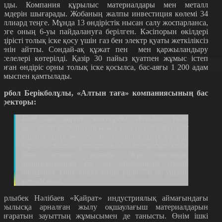
олды. Компания құрылыс материалдары мен металл
німдерін шығарады. Жобаның жалпы инвестиция көлемі 34
иллиард теңге. Мұнда 13 өндірістік нысан салу жоспарланса,
зірге оның 6-уы пайдалануға берілген. Кәсіпорын өкілдері
ндірісті толық іске қосу үшін газ бен электр қуаты жеткіліксіз
кенін айтты. Сондай-ақ құжат пен
мен қаржыландыру
әселелері көтерілді. Қазір 30 пайыз қуатпен жұмыс істеп
ұрған өндіріс орны толық іске қосылса, бас-аяғы 1 200 адам
ұмыспен қамтылады.
ұрбол Берікболұлы,
«
Алтын таға
»
компаниясының бас
иректоры:
Енді әрі қарай жоспарды дамыту үшін
мемлекет тарапынан көмек болса. Газ бар бірақ
оның қуаты жетпейді. Электр қуаты да бар
бірақ біз толық цехтарымызды іске қосқан кезде
бізге жетпей қалады. Жүк таситын
прицептерімізді біз әлі заңдастыра алмай
отырмыз. Оны заңдастыру үшін 5-6 ай уақыт
кетеді екен.
ұрлыбек Нәлібаев
«Қ
айрат
»
индустриялық аймағындағы
ұрылысқа арналған жылу оқшаулағыш материалдарын
ығаратын зауыттың жұмысымен де танысты. Өнім ішкі