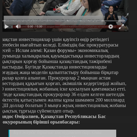
0:00
/ 0:00
азақстан инвестициялар үшін қауіпсіз өңір ретіндегі
әртебесін нығайтып келеді. Еліміздің бас прокуратурасы
Ресей – Ислам әлемі: Қазан форумы» экономикалық
орумында халықаралық қауымдастыққа инвесторлардың
ұқықтарын қорғау бойынша қазақстандық тәжірибені
аныстырды. Бүгінде Қазақстанда инвестицияларды
орғаудың жаңа моделін қалыптастыру бойынша бірқатар
аралар қолға алынған. Прокурорлар 2 мыңнан астам
нвестордың құқығын қорғап, әкімшілік кедергілерді жойып,
70 инвестициялық жобаның іске қосылуын қамтамасыз етті.
үгінде қазақстандық прокурорлар 36 елден келген шетелдік
еріктестің қатысуымен жалпы құны шамамен 200 миллиард
ҚШ доллар болатын 3 мыңға жуық инвестициялық жобаны
ұқықтық тұрғыда сүйемелдеп отыр.
андос Өмірәлиев, Қазақстан Республикасы Бас
рокурорының бірінші орынбасары:
Бұл жерде бірнеше инстурмент бар. Оны