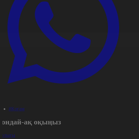
#Қоғам
Сондай-ақ оқыңыз
арлығы