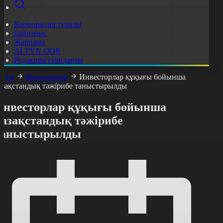
Корпорация туралы
Байланыс
Жарнама
ALTYN QOR
Редакция стандарты
асты
Жаңалықтар
Инвесторлар құқығы бойынша
азақстандық тәжірибе таныстырылды
Инвесторлар құқығы бойынша
қазақстандық тәжірибе
таныстырылды