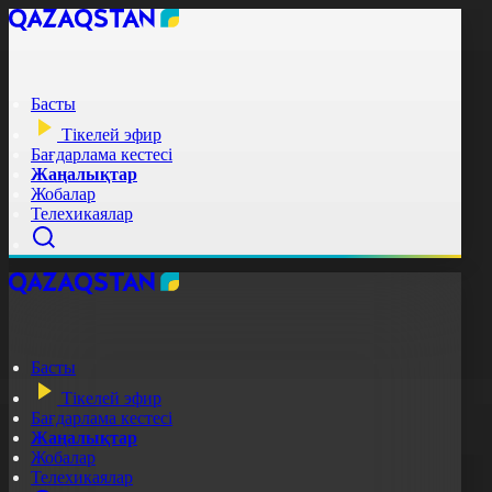
Басты
Тікелей эфир
Бағдарлама кестесі
Жаңалықтар
Жобалар
Телехикаялар
Басты
Тікелей эфир
Бағдарлама кестесі
Жаңалықтар
Жобалар
Телехикаялар