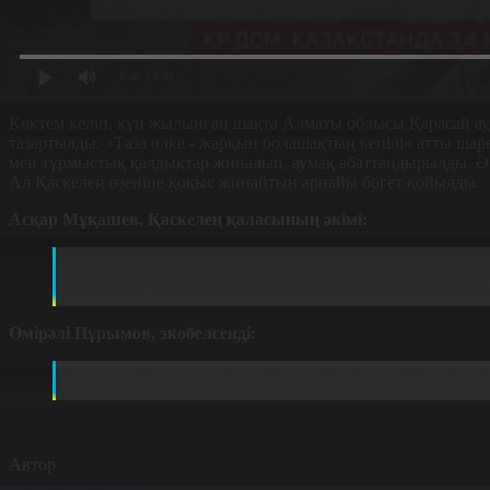
0:00
/ 0:00
Көктем келіп, күн жылынған шақта Алматы облысы Қарасай а
тазартылды.
«
Таза өлке - жарқын болашақтың кепілі
»
атты шарғ
мен тұрмыстық қалдықтар жиналып, аумақ абаттандырылды. Әр 
Ал Қаскелең өзеніне қоқыс жинайтын арнайы бөгет қойылды.
Асқар Мұқашев, Қаскелең қаласының әкімі:
Мына Қаскелең өзені Қапшағайға жеткенше бірнеше елді
тазалап жатырмыз. Өзіміз жинап, полигонға тапсыры
тоқталады.
Өмірәлі Нұрымов, экобелсенді:
Әрқашан осылай қалмауға, қатысуға тырысамыз. Әр адам ө
Мұндай іс-шаралардан қалмауға тырысымын.
Автор
Әйгерім Ердәулет