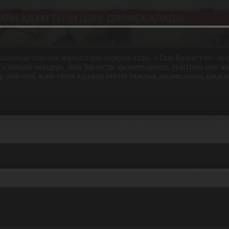
уданында тазалық жұмыстары қарқын алды.
«
Таза Қазақстан
»
акц
а әкімдік өкілдері, діни бірлестік қызметкерлері, еріктілер мен
бейсенбі және сенбі күндері өтетін тазалық акциясының арқасы
 мекеннен өтеді. Соның Қаскелеңнің шыға берісінде біз өзімізд
п жатырмыз. Судың бетінде тұрады, астында тор болады. Балы
зінің туып-өскен жерін аялай білуі керек, қадірлей білуі керек,