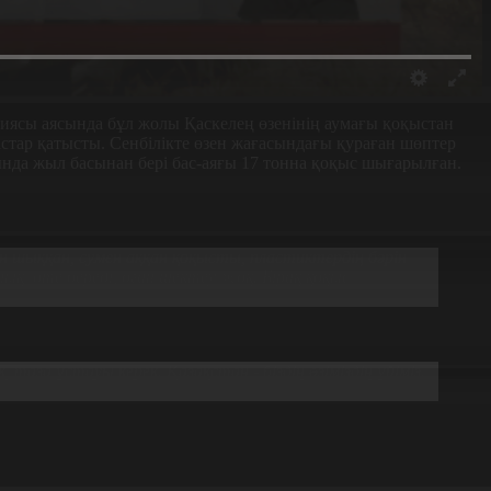
иясы аясында бұл жолы Қаскелең өзенінің аумағы қоқыстан
 жастар қатысты. Сенбілікте өзен жағасындағы қураған шөптер
нда жыл басынан бері бас-аяғы 17 тонна қоқыс шығарылған.
ен шыққан, сумен аққан қоқысты, пластиктердің бәрін
қ өте береді, оған шектеу жоқ. Бірақ қоқыс
 таза ұстауы керек. Қазақстан - біздің өзіміздің үйіміз.