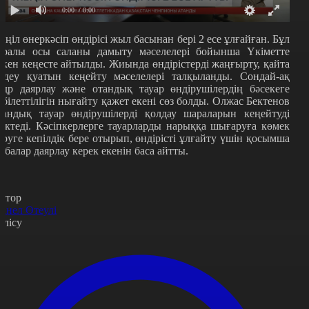
0:00
/ 0:00
еңіл өнеркәсіп өндірісі
жыл басынан бері 2 есе ұлғайған. Бұл
уралы осы саланы дамыту мәселелері бойынша Үкіметте
ткен кеңесте айтылды. Жиында өндірістерді жаңғырту, қайта
ңдеу қуатын кеңейту мәселелері талқыланды. Сондай-ақ
адр даярлау және отандық тауар өндірушілердің бәсекеге
абілеттілігін нығайту қажет екені сөз болды. Олжас Бектенов
тандық тауар өндірушілерді қолдау шараларын кеңейтуді
үктеді. Кәсіпкерлерге тауарларды нарыққа шығаруға көмек
еруге кепілдік бере отырып, өндірісті ұлғайту үшін қосымша
обалар даярлау керек екенін баса айтты.
втор
анел Өтеулі
өлісу