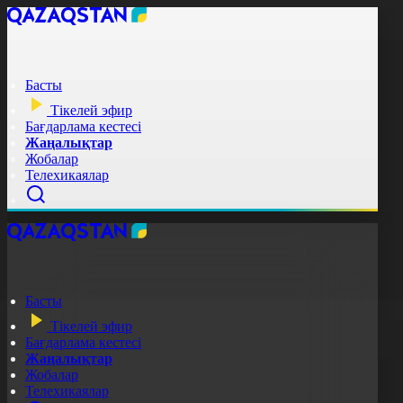
Басты
Тікелей эфир
Бағдарлама кестесі
Жаңалықтар
Жобалар
Телехикаялар
Басты
Тікелей эфир
Бағдарлама кестесі
Жаңалықтар
Жобалар
Телехикаялар