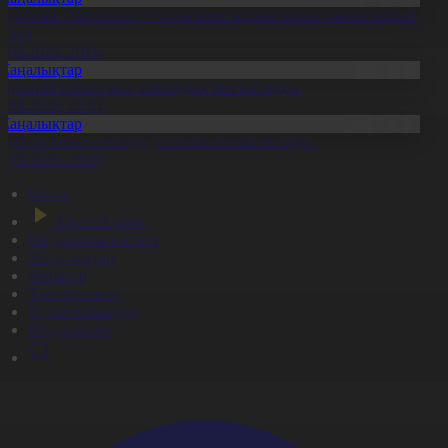
ұрылтай: Партиялар үгіт-насихат жұмыстарын жалғастырып
атыр
6.08.2026, 20:05
Жаңалықтар
ұрылтай сайлауына дайындық пысықталды
6.08.2026, 20:02
Жаңалықтар
ҚО-да тамыз айында да аптап ыстық болады
6.08.2026, 20:00
Басты
Тікелей эфир
Бағдарлама кестесі
Жаңалықтар
Жобалар
Телехикаялар
Мультсериалдар
Видеоархив