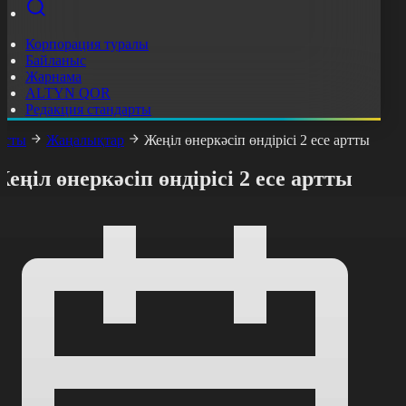
Корпорация туралы
Байланыс
Жарнама
ALTYN QOR
Редакция стандарты
асты
Жаңалықтар
Жеңіл өнеркәсіп өндірісі 2 есе артты
еңіл өнеркәсіп өндірісі 2 есе артты