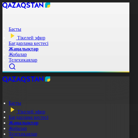
Басты
Тікелей эфир
Бағдарлама кестесі
Жаңалықтар
Жобалар
Телехикаялар
Басты
Тікелей эфир
Бағдарлама кестесі
Жаңалықтар
Жобалар
Телехикаялар