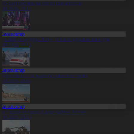
ҚО-да егін орағына әзірлік пысықталды
7.08.2026, 20:17
Жаңалықтар
Болашақ ойындары-2026»: 180 млн қаралым жиналды
7.08.2026, 20:15
Жаңалықтар
қкерегешың – ақ жартасқа қашалған тарих
7.08.2026, 20:14
Жаңалықтар
иыл тұзды көлдерде 6 адам қайтыс болған
7.08.2026, 20:13