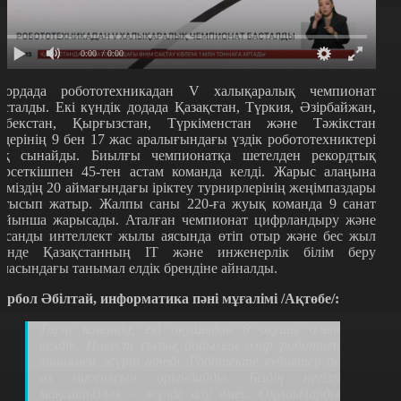
0:00
/ 0:00
лордада робототехникадан V халықаралық чемпионат
асталды. Екі күндік додада Қазақстан, Түркия, Әзірбайжан,
збекстан, Қырғызстан, Түркіменстан және Тәжікстан
лдерінің
9 бен 17 жас
аралығындағы үздік робототехниктері
ақ сынайды. Биылғы чемпионатқа шетелден рекордтық
өрсеткішпен 45-тен астам команда келді. Жарыс алаңына
ліміздің 20 аймағындағы іріктеу турнирлерінің жеңімпаздары
атысып жатыр.
Жалпы саны 220-ға жуық команда 9 санат
ойынша жарысады.
Аталған чемпионат цифрландыру және
асанды интеллект жылы аясында өтіп отыр және бес жыл
шінде Қазақстанның IT және инженерлік білім беру
аласындағы танымал елдік брендіне айналды.
ұрбол Әбілтай, информатика пәні мұғалімі /Ақтөбе/:
Төрт команда, екі оқушыдан 8 оқушы алып
келдік. Инвест сызық бойымен олар роботпен
линиямен жүріп өтеді. Роботекте кубиктер де
өз миссиясын орындайды. Біздің негізгі
мақсатымыз – жүлде алу емес. Оқушыларды