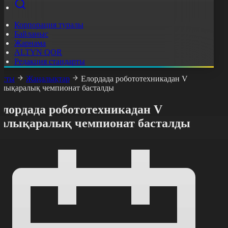
Корпорация туралы
Байланыс
Жарнама
ALTYN QOR
Редакция стандарты
асты
Жаңалықтар
Елордада робототехникадан V
алықаралық чемпионат басталды
Елордада робототехникадан V
халықаралық чемпионат басталды