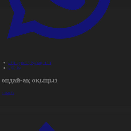
#Цифрлық Қазақстан
#Білім
Сондай-ақ оқыңыз
арлығы