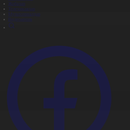
Жобалар
Телехикаялар
Мультсериалдар
Видеоархив