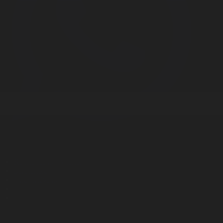
Корпорация туралы
Байланыс
Дистрибуция
Жарнама
Редакция стандарты