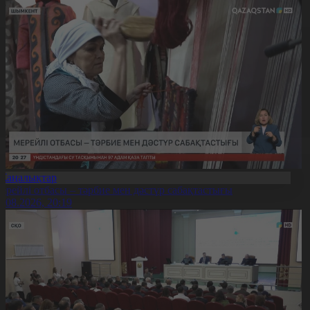
Жаңалықтар
ерейлі отбасы – тәрбие мен дәстүр сабақтастығы
7.08.2026, 20:19