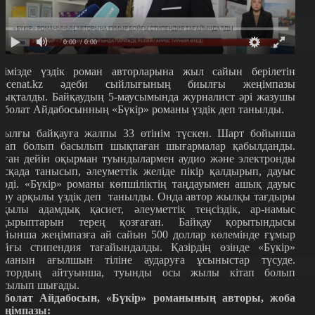
0:00
/ 0:00
лімізде үздік роман авторларына жыл сайын берілетін
ecenat.kz әдеби сыйлығының биылғы жеңімпазы
нықталды. Байқаудың 5-маусымында журналист әрі жазушы
сболат Айдабосынның «Бүкір» романы үздік деп танылды.
иылғы байқауға жалпы 33 өтінім түскен. Шарт бойынша
ітап болып басылып шықпаған шығармалар қабылданды.
ұған дейін оқырман туындылармен аудио және электронды
ұсқада танысып, әлеуметтік желіде пікір қалдырып, дауыс
ерді. «Бүкір» романы көпшіліктің таңдауымен ашық дауыс
еру арқылы үздік деп танылды. Онда автор жылқы тағдыры
рқылы адамдық қасиет, әлеуметтік теңсіздік, ар-намыс
ақырыптарын терең қозғаған. Байқау қорытындысы
ойынша жеңімпазға ай сайын 500 доллар көлемінде ғұмыр
ойғы стипендия тағайындалды. Қазірдің өзінде «Бүкір»
оманын ағылшын тіліне аударуға ұсыныстар түсуде.
втордың айтуынша, туынды осы жылы кітап болып
асылып шығады.
сболат Айдабосын, «Бүкір» романының авторы, жоба
еңімпазы: