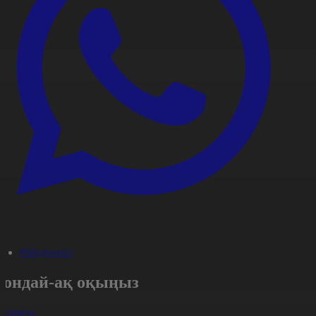
#Мәдениет
Сондай-ақ оқыңыз
арлығы