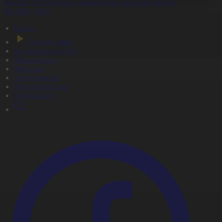
ұрылтай: Үгіт-насихат жұмыстары жалғасып жатыр
7.08.2026, 20:01
Басты
Тікелей эфир
Бағдарлама кестесі
Жаңалықтар
Жобалар
Телехикаялар
Мультсериалдар
Видеоархив