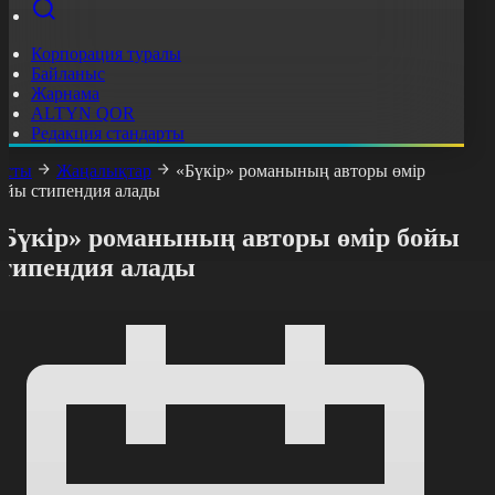
Корпорация туралы
Байланыс
Жарнама
ALTYN QOR
Редакция стандарты
асты
Жаңалықтар
«Бүкір» романының авторы өмір
ойы стипендия алады
«Бүкір» романының авторы өмір бойы
стипендия алады