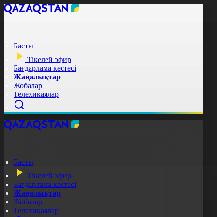
Басты
Тікелей эфир
Бағдарлама кестесі
Жаңалықтар
Жобалар
Телехикаялар
Басты
Тікелей эфир
Бағдарлама кестесі
Жаңалықтар
Жобалар
Телехикаялар