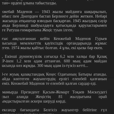
Отан» ордені ұлына табысталды.
енжебай Мәденов — 1943 жылы майданға шақырылып,
онбасс пен Днепрден бастап Берлинге дейін жеткен. Небәрі
0 жасында атқыштар взводын басқарған. 1945 жылдың сәуір
йында Берлинді шабуылдауға қатысқанда қаруластарымен
ірге Ратуша ғимаратына Жеңіс туын ілген.
оғыс аяқталғаннан кейін Кенжебай Мәденов Гурьев
блысында мемлекеттік қауіпсіздік органдарында жұмыс
стеген. 1974 жылы қайтыс болған. 4 ұлы, екі қызы бар екен.
ә, Екінші дүниежүзілік соғысқа 6,2 млн халқы бар Қазақ
СР-інен 1,2 млн адам аттанған. 600 мың адам майдан
аласында көз жұмды. 300 мың адам із-түзсіз кетті...
00-ге жуық қазақстандық Кеңес Одағының Батыры атанды.
лайда көптеген жауынгердің ерлігі еленбей қалғанын
ілеміз. Кенжебай Мәденов те еленбей қалған сардар еді.
 мамырда Президент Қасым-Жомарт Тоқаев Мәскеудегі
ызыл алаңда Жеңістің 81 жылдығына орай
йымдастырылған әскери шеруді көрді.
лександр бағындағы Белгісіз жауынгер бейітіне гүл