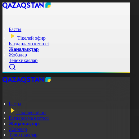
Басты
Тікелей эфир
Бағдарлама кестесі
Жаңалықтар
Жобалар
Телехикаялар
Басты
Тікелей эфир
Бағдарлама кестесі
Жаңалықтар
Жобалар
Телехикаялар