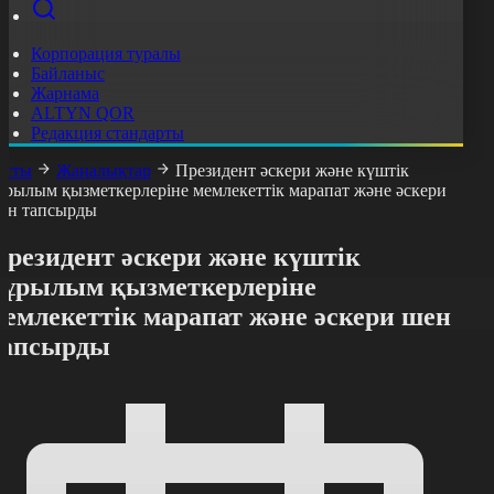
Корпорация туралы
Байланыс
Жарнама
ALTYN QOR
Редакция стандарты
асты
Жаңалықтар
Президент әскери және күштік
ұрылым қызметкерлеріне мемлекеттік марапат және әскери
ен тапсырды
Президент әскери және күштік
құрылым қызметкерлеріне
мемлекеттік марапат және әскери шен
тапсырды