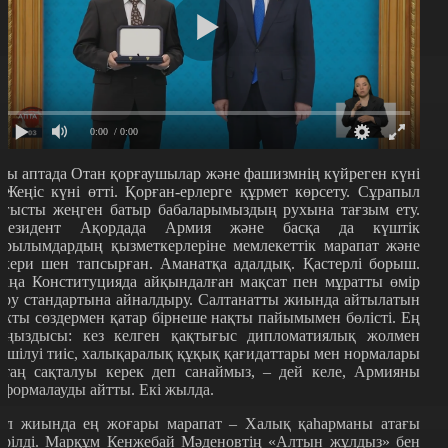
0:00
/ 0:00
сы аптада Отан қорғаушылар және фашизмнің күйреген күні
 Жеңіс күні өтті. Қорған-ерлерге құрмет көрсету. Сұрапыл
оғысты жеңген батыр бабаларымыздың рухына тағзым ету.
резидент Ақордада Армия және басқа да күштік
ұрылымдардың қызметкерлеріне мемлекеттік марапат және
скери шен тапсырған. Аманатқа адалдық. Қастерлі борыш.
аңа Конституцияда айқындалған мақсат пен мұратты өмір
үру стандартына айналдыру. Салтанатты жиында айтылатын
ухты сөздермен қатар бірнеше нақты пайымымен бөлісті. Ең
аңыздысы: кез келген қақтығыс дипломатиялық жолмен
ешілуі тиіс, халықаралық құқық қағидаттары мен нормалары
атаң сақталуы керек деп санаймыз, – дей келе, Армияны
еформалауды айтты. Екі жылда.
ұл жиында ең жоғары марапат – Халық қаһарманы атағы
ерілді. Марқұм Кенжебай Мәденовтің «Алтын жұлдыз» бен