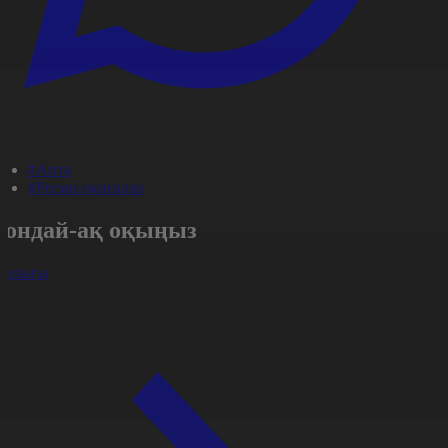
#Апта
#Ресми оқиғалар
Сондай-ақ оқыңыз
арлығы