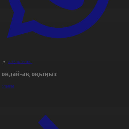
#Экономика
Сондай-ақ оқыңыз
арлығы