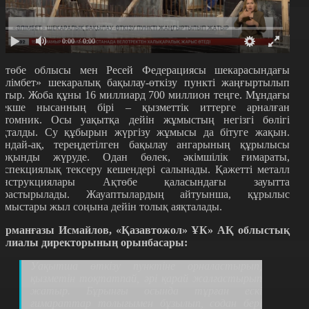
0:00
/ 0:00
қтөбе облысы мен Ресей Федерациясы шекарасындағы
Әлімбет» шекаралық бақылау-өткізу пункті жаңғыртылып
атыр. Жоба құны 16 миллиард 700 миллион теңге. Мұндағы
рекше нысанның бірі – қызметтік иттерге арналған
итомник. Осы уақытқа дейін жұмыстың негізгі бөлігі
яқталды. Су құбырын жүргізу жұмысы да бітуге жақын.
ондай-ақ, тереңдетілген бақылау ангарының құрылысы
арқынды жүруде. Одан бөлек, әкімшілік ғимараты,
нспекциялық тексеру кешендері салынады. Қажетті металл
онструкциялары Ақтөбе қаласындағы зауытта
ұрастырылады. Жауаптылардың айтуынша, құрылыс
ұмыстары жыл соңына дейін толық аяқталады.
ұрманғазы Исмайлов, «Қазавтожол» ҰК» АҚ облыстық
илиалы директорының орынбасары:
Уақытша өт
к
ізу пунктіне орналастырып,
қызметін тоқтатпай, әрі қарай жалғастырып
жатыр. Бұрынғы осында тұрған ескі
ғимараттар толығымен бұзылып, содан бері