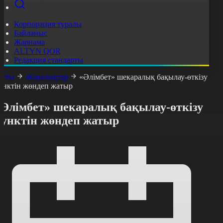
Корпорация туралы
Байланыс
Жарнама
ALTYN QOR
Редакция стандарты
асты
Жаңалықтар
«Әлімбет» шекаралық бақылау-өткізу
унктін жөндеп жатыр
«Әлімбет» шекаралық бақылау-өткізу
пунктін жөндеп жатыр