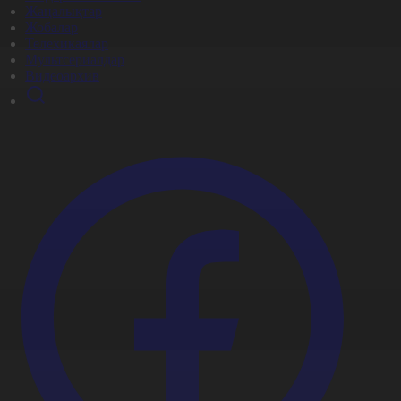
Жаңалықтар
Жобалар
Телехикаялар
Мультсериалдар
Видеоархив