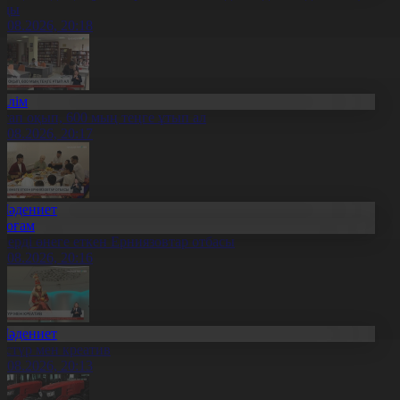
лды
8.08.2026, 20:18
Білім
ітап оқып, 600 мың теңге ұтып ал
8.08.2026, 20:17
Мәдениет
Қоғам
нерді өнеге еткен Ерниязовтар отбасы
8.08.2026, 20:16
Мәдениет
әстүр мен креатив
8.08.2026, 20:13