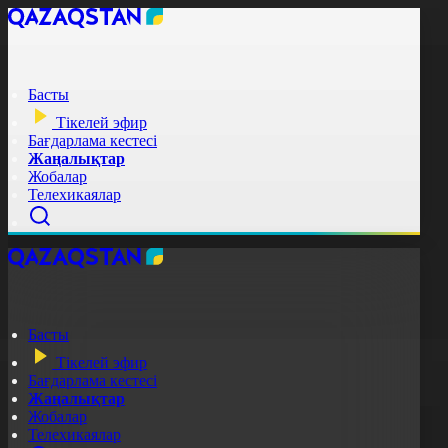
Басты
Тікелей эфир
Бағдарлама кестесі
Жаңалықтар
Жобалар
Телехикаялар
Басты
Тікелей эфир
Бағдарлама кестесі
Жаңалықтар
Жобалар
Телехикаялар