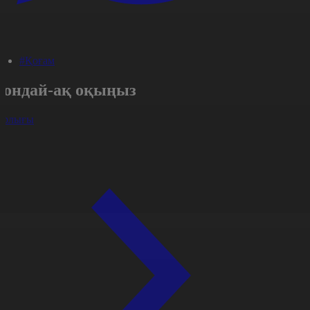
#Қоғам
Сондай-ақ оқыңыз
арлығы