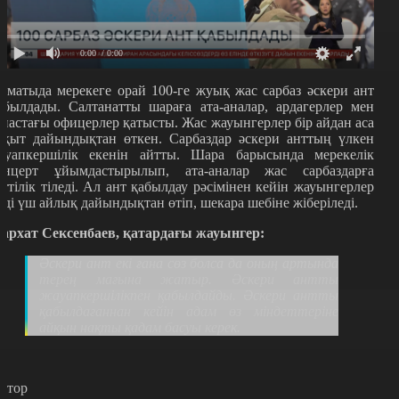
0:00
/ 0:00
лматыда мерекеге орай 100-ге жуық жас сарбаз әскери ант
абылдады. Салтанатты шараға ата-аналар, ардагерлер мен
апастағы офицерлер қатысты. Жас жауынгерлер бір айдан аса
ақыт дайындықтан өткен. Сарбаздар әскери анттың үлкен
ауапкершілік екенін айтты. Шара барысында мерекелік
онцерт ұйымдастырылып, ата-аналар жас сарбаздарға
әттілік тіледі. Ал ант қабылдау рәсімінен кейін жауынгерлер
нді үш айлық дайындықтан өтіп, шекара шебіне жіберіледі.
архат Сексенбаев, қатардағы жауынгер:
Әскери ант екі ғана сөз болса да оның артында
терең мағына жатыр. Әскери антты
жауапкершілікпен қабылдайды. Әскери антты
қабылдағаннан кейін адам өз міндеттеріне
айқын нақты қадам басуы керек.
втор