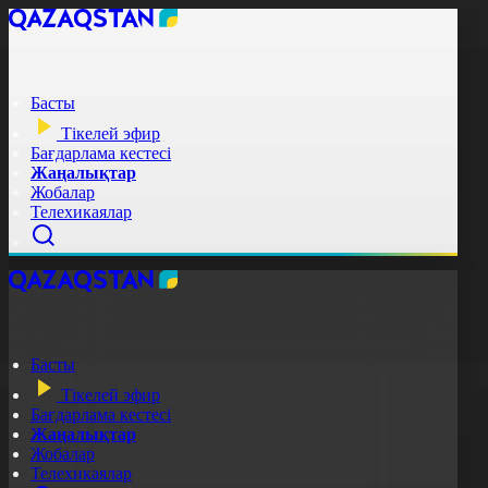
Басты
Тікелей эфир
Бағдарлама кестесі
Жаңалықтар
Жобалар
Телехикаялар
Басты
Тікелей эфир
Бағдарлама кестесі
Жаңалықтар
Жобалар
Телехикаялар