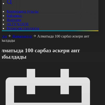
Корпорация туралы
Байланыс
Жарнама
ALTYN QOR
Редакция стандарты
асты
Жаңалықтар
Алматыда 100 сарбаз әскери ант
абылдады
лматыда 100 сарбаз әскери ант
қабылдады