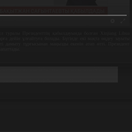
ұл туралы Президенттің қабылдауында болған Xinjiang Lihua
рға дейін ұлғайтуға болады. Бүгінде екі мақта өңдеу зауыты
пті дамыту тұрғысынан маңызды екенін атап өтті. Президент
апаттады.
, климаттық жағдайы, инвестициялық мүмкіндіктері ең
 тұтынушыға дайын өнім жеткізетін толық циклды іске
ң жалақысы өңірдегі орташа жалақыдан жоғары болады.