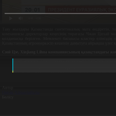
0:00
/ 0:00
Таяу жылдары Қазақстанда синтетикалық мата өндіретін, то
компаниясы директорлар кеңесінің төрағасы Чжан Цихай мәлі
қолданысқа берілген. Мемлекет басшысы кластер еліміздің 
Қазақстанның агроөнеркәсіп кешенін дамытуға айрықша үлес 
Сюй Цзе, Xinjiang Lihua компаниясының қазақстандағы жоб
Біз неліктен Қазақстанды таңдадық? Алдымен бірне
жақын Қазақстан екенін анықтадық. Түркістан облы
қоспақпыз. Жобада қазір 1600 адам жұмыс істеп жа
Автор
Оңғар Алпысбайұлы
Бөлісу