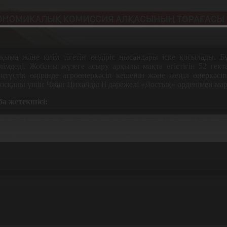
қыма және киім тігетін өндіріс нысандары іске қосылады. Б
мдеді. Жобаны жүзеге асыру арқылы мақта егістігін 52 гекта
оңтүстік өңірінде агроөнеркәсіп кешенін және жеңіл өнеркәсі
қосқаны үшін Чжан Цихайды II дәрежелі «Достық» орденімен мар
а жетекшісі:
ше елдің нарығын зерттедік. Солардың ішінде табиғат ортасы
сында мақта тұқымын сұрыптаудан бастап, оны өсіріп, өңдеп,
тыр. Болашақта 4 мың адамға тұрақты жұмыс береміз. Оларды