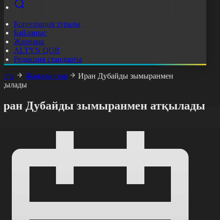
Корпорация туралы
Байланыс
Жарнама
ALTYN QOR
Редакция стандарты
асты
Жаңалықтар
Иран Дубайды зымыранмен
тқылады
Иран Дубайды зымыранмен атқылады