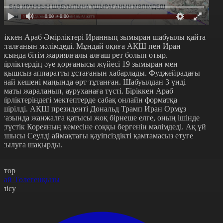
0:00
/ 0:00
іріккен Араб Әмірліктері Иранның зымыран шабуылы қайта
асталғанын мәлімдеді. Мұндай оқиға АҚШ пен Иран
расында бітім жариялғалы алғаш рет болып отыр.
мірліктердің әуе қорғанысы жүйесі 19 зымыран мен
шқышсыз аппаратты ұстағанын хабарлады. Фуджейрадағы
ұнай кешені маңында өрт тұтанған. Шабуылдан 3 үнді
заматы жараланып, ауруханаға түсті. Біріккен Араб
мірліктеріндегі мектептерде сабақ онлайн форматқа
өшірілді. АҚШ президенті Дональд Трамп Иран Ормұз
ұғазында жанжалға қатысы жоқ бірнеше елге, оның ішінде
ңтүстік Кореяның кемесіне соққы бергенін мәлімдеді. Ақ үй
асшысы Сеулді аймақтағы қауіпсіздікті қамтамасыз етуге
осылуға шақырды.
втор
рай Төлегенқызы
өлісу