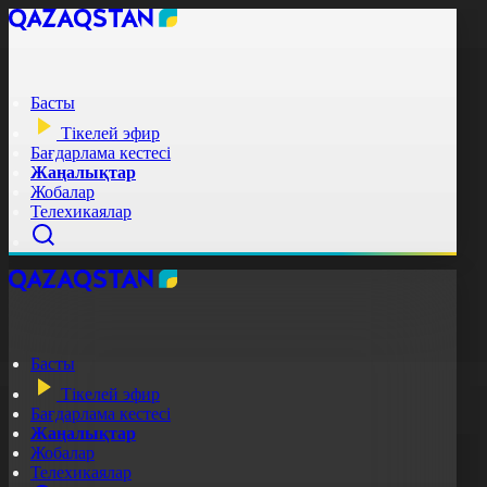
Басты
Тікелей эфир
Бағдарлама кестесі
Жаңалықтар
Жобалар
Телехикаялар
Басты
Тікелей эфир
Бағдарлама кестесі
Жаңалықтар
Жобалар
Телехикаялар