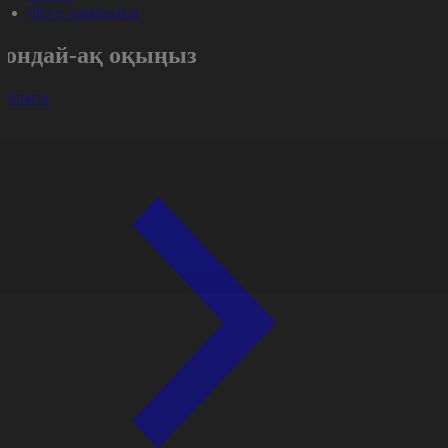
#Күн жаңалығы
Сондай-ақ оқыңыз
арлығы