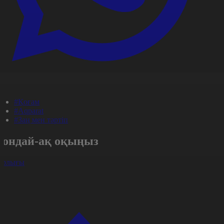
#Қоғам
#Aqparat
#Заң мен тәртіп
Сондай-ақ оқыңыз
арлығы