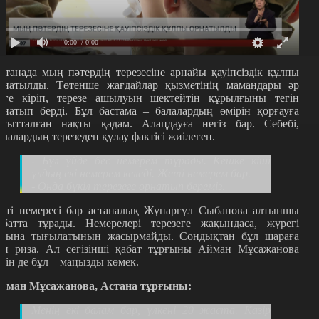
0:00
/ 0:00
станада мың пәтердің терезесіне арнайы қауіпсіздік құлпы
рнатылды. Төтенше жағдайлар қызметінің мамандары әр
йге кіріп, терезе ашылуын шектейтін құрылғыны тегін
рнатып берді. Бұл бастама – балалардың өмірін қорғауға
ағытталған нақты қадам. Алаңдауға негіз бар. Себебі,
алалардың терезеден құлау фактісі жиілеген.
- Бұл үйде
бес немерем тұрады. Кешке кіші
ұлдың екі немерем келеді. Жеті немерем бар.
-
Онда бүкіл терезеге орнатып береміз.
еті немересі бар астаналық Жұпаргүл Сыбанова алтыншы
абатта тұрады. Немерелері терезеге жақындаса, жүрегі
узына тығылатынын жасырмайды. Сондықтан бұл шараға
ән риза. Ал сегізінші қабат тұрғыны Айман Мұсажанова
шін де бұл – маңызды көмек.
йман Мұсажанова, Астана тұрғыны:
Менің екі балам бар, үлкені 20 жаста. Қазір