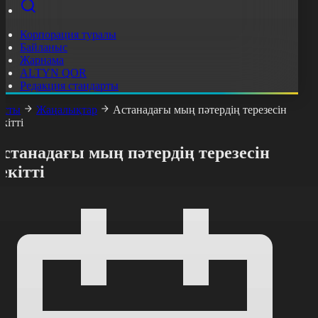
Корпорация туралы
Байланыс
Жарнама
ALTYN QOR
Редакция стандарты
асты
Жаңалықтар
Астанадағы мың пәтердің терезесін
екітті
станадағы мың пәтердің терезесін
екітті