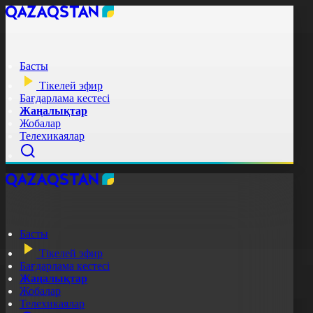
Басты
Тікелей эфир
Бағдарлама кестесі
Жаңалықтар
Жобалар
Телехикаялар
Басты
Тікелей эфир
Бағдарлама кестесі
Жаңалықтар
Жобалар
Телехикаялар