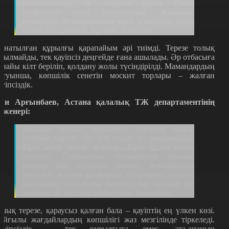
кішкентайым бір жастан асты. Оның
қауіпсіздігі үшін алаңдаймын, жанынан
кетпеймін. Интернеттен көріп жатамыз, оның
алдын алу шарасы, бұл өте маңызды.
рнатылған құрылғы қарапайым әрі тиімді. Терезе толық
шылмайды, тек қауіпсіз деңгейде ғана ашылады. Әр отбасыға
рнайы кілт беріліп, қолдану жолы түсіндірілді. Мамандардың
йтуынша, көпшілік сенетін москит торлары – жалған
ауіпсіздік.
ли Арғынбаев, Астана қалалық ТЖ департаментінің
нженері:
Балалар москит торларын жасанды напор
ретінде көреді. Ол 3-4 келіге де шыдамайды.
Бірге ауып кетіп жатыр. Бірге құлап кетіп
жатыр. Сондықтан, блокиратор арнайы
торлар бар, соларды орнату, жиһаздарды
терезеге жақын қалдырмау, балаларды жалғыз
қалдырмау, балаларды терезесі бар бөлмеде бір
мезетке де жалғыз қалдыруыға болмайды.
шық терезе, қараусыз қалған бала – қауіптің ең үлкен көзі.
айғылы жағдайлардың көпшілігі жаз мезгілінде тіркеледі.
ауіпсіздік – тек құрылғыға емес, ата-ананың