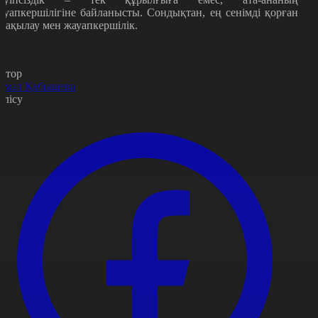
ауапкершілігіне байланысты. Сондықтан, ең сенімді қорған
 бақылау мен жауапкершілік.
втор
амал Қабышева
өлісу