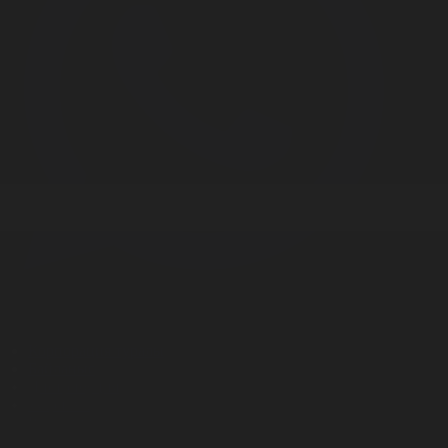
Корпорация туралы
Байланыс
Дистрибуция
Жарнама
Редакция стандарты