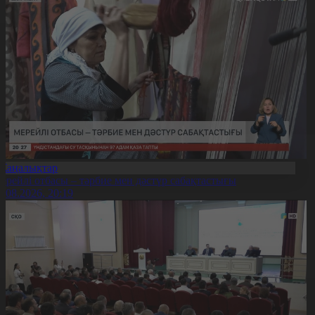
Жаңалықтар
ерейлі отбасы – тәрбие мен дәстүр сабақтастығы
7.08.2026, 20:19