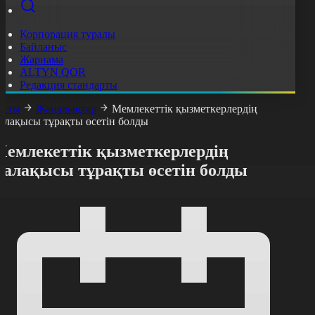
Корпорация туралы
Байланыс
Жарнама
ALTYN QOR
Редакция стандарты
асты
Жаңалықтар
Мемлекеттік қызметкерлердің
алақысы тұрақты өсетін болды
Мемлекеттік қызметкерлердің
жалақысы тұрақты өсетін болды