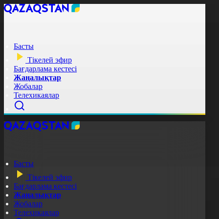
Басты
Тікелей эфир
Бағдарлама кестесі
Жаңалықтар
Жобалар
Телехикаялар
Басты
Тікелей эфир
Бағдарлама кестесі
Жаңалықтар
Жобалар
Телехикаялар