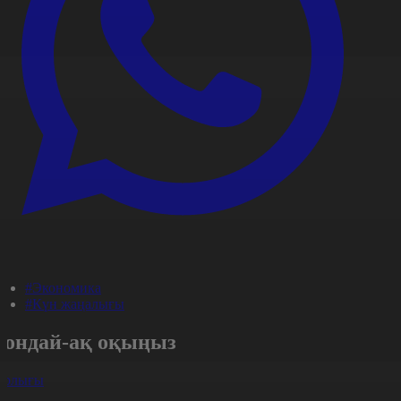
#Экономика
#Күн жаңалығы
Сондай-ақ оқыңыз
арлығы