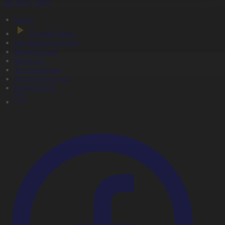
7.08.2026, 20:01
Басты
Тікелей эфир
Бағдарлама кестесі
Жаңалықтар
Жобалар
Телехикаялар
Мультсериалдар
Видеоархив