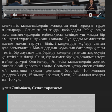
0:00
/ 0:00
емлекеттік қызметшілердің жалақысы енді тұрақты түрде
сіп отырады. Сенат тиісті заңды қабылдады. Жаңа заңға
әйкес, қызметкерлердің еңбекақысы кемінде үш жылда бір
ет міндетті түрде индексацияланады. Бұл қадам мемлекеттік
ызметке маман тартуға, білікті кадрларды жүйеде сақтап
алуға бағытталған. Мамандардың жұмысын бағалаудың тағы
ір тетігі бір лауазым шеңберінде көлденең мансаптық өсудің
аңа тетігі енгізіледі. Яғни, бір қызмет бірақ еңбекақысы төрт
еңгейде әртүрлі белгіленеді. Ал өсім қызметкердің жұмыс
әтижесіне сай қарастырылады. Сонымен қатар еңбек өтіліне
арай қосымша ақылы демалыс беріледі: 10 жылдан
сқандарға 3 күн, 15 жылдан бастап
,
5 күн, 20 жылдан жоғары
олса
,
10 күн.
М
әулен Әшімбаев, Сенат төрағасы:
Президентіміз Қасым-Жомарт Кемелұлы
Тоқаев мемлекеттік басқару жүйесін жетілдіру
және жаңа басқару мәдениетін қалыптастыру
қажет екенін үнемі айтып келеді. Жаңа заң