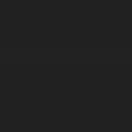
Корпорация туралы
Байланыс
Дистрибуция
Жарнама
Редакция стандарты