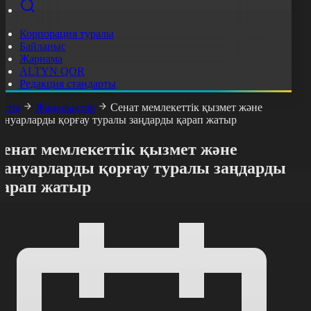
Корпорация туралы
Байланыс
Жарнама
ALTYN QOR
Редакция стандарты
асты
Жаңалықтар
Сенат мемлекеттік қызмет және
ануарларды қорғау туралы заңдарды қарап жатыр
Сенат мемлекеттік қызмет және
жануарларды қорғау туралы заңдарды
қарап жатыр