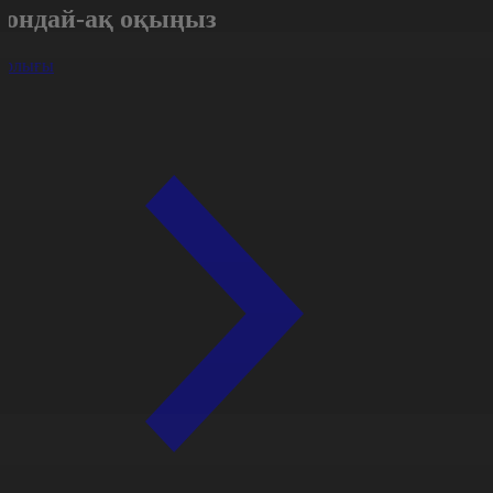
Сондай-ақ оқыңыз
арлығы