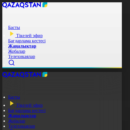
Басты
Тікелей эфир
Бағдарлама кестесі
Жаңалықтар
Жобалар
Телехикаялар
Басты
Тікелей эфир
Бағдарлама кестесі
Жаңалықтар
Жобалар
Телехикаялар