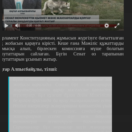
0:00
/ 0:00
арламент Конституцияның жұмысын жүргізуге бағытталған
аң жобасын қарауға кірісті. Кеше ғана Мәжіліс құжаттарды
ұмысқа алып, бірлескен комиссияға мүше болатын
епутаттарын сайлаған. Бүгін Сенат өз тарапынан
епутаттарын ұсынып жатыр.
ңғар Алпысбайұлы, тілші:
Бүгін Сенатта қоғам үшін өзекті бірнеше заң
жобасы қаралады. Соның бірі – жануарларға
жауапкершілікпен қарау мәселесіне қатысты
түзетулер. Бұл құжат бұған дейін Мәжілісте
де қоғам арасында да қызу талқыланғаны есте.
Негізгі өзгерістер жануарларға қатыгездік үшін
жауапкершілікті күшейтуге, сондай-ақ үй
жануарларын есепке алу мен бақылау
тетіктерін жетілдіруге бағытталған.
Сарапшылар бұл нормалар иесіз жануарлар