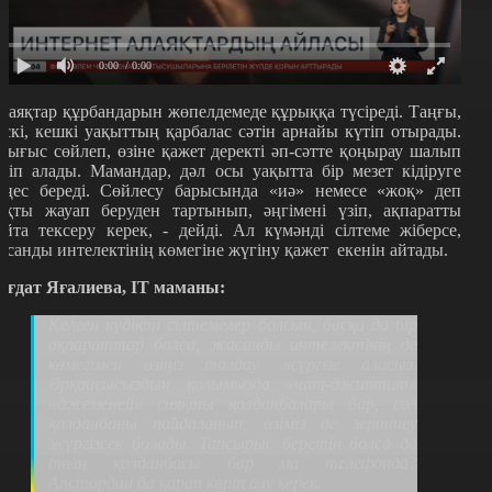
0:00
/ 0:00
лаяқтар құрбандарын жөпелдемеде құрыққа түсіреді. Таңғы,
үскі, кешкі уақыттың қарбалас сәтін арнайы күтіп отырады.
сығыс сөйлеп, өзіне қажет деректі әп-сәтте қоңырау шалып
іліп алады. Мамандар, дәл осы уақытта бір мезет кідіруге
еңес береді. Сөйлесу барысында
«
иә
»
немесе
«
жоқ
»
деп
ақты жауап беруден тартынып, әңгімені үзіп, ақпаратты
айта тексеру керек, - дейді. Ал күмәнді сілтеме жіберсе,
асанды интелектінің көмегіне жүгіну қажет екенін айтады.
ағдат Яғалиева,
IT
маманы:
Келген күдікті сілтемелер болсын, басқа да бір
ақпараттар болса, жасанды интелектінің де
көмегімен өзіңіз талдау жүргізе аласыз.
Әрқайсысыздың қолымызда
«
чат-джиптит
»
«
джеменей
»
сияқты қолданбалары бар, сол
қолданбаны пайдаланып, өзіміз де зерттеу
жүргізсек болады. Тапсырыс беретін болса да
оның қолданбасы бар ма телефонда?
Апстордан да қарап көріп алу керек.