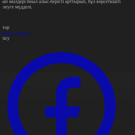
арап өкілдері биыл алыс-берісті арттырып, бұл көрсеткішті
селеуге мүдделі.
втор
ұрсұлу Қасым
өлісу