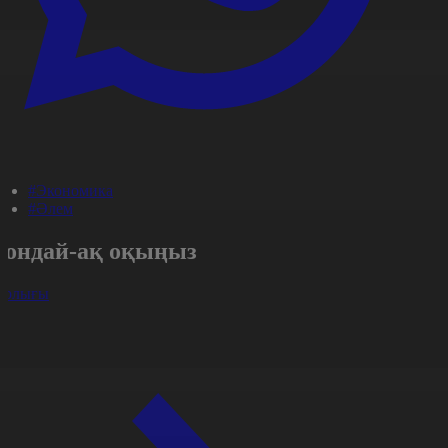
#Экономика
#Әлем
Сондай-ақ оқыңыз
арлығы