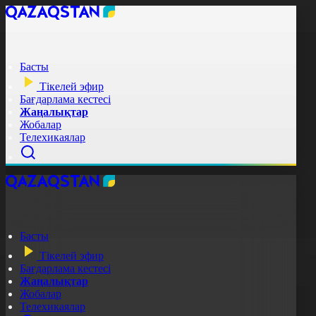
Басты
Тікелей эфир
Бағдарлама кестесі
Жаңалықтар
Жобалар
Телехикаялар
Басты
Тікелей эфир
Бағдарлама кестесі
Жаңалықтар
Жобалар
Телехикаялар