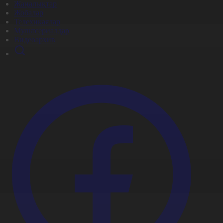
Жаңалықтар
Жобалар
Телехикаялар
Мультсериалдар
Видеоархив