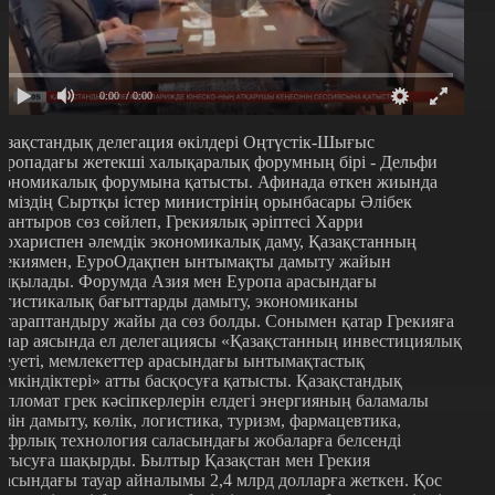
0:00
/ 0:00
азақстандық делегация өкілдері Оңтүстік-Шығыс
уропадағы жетекші халықаралық форумның бірі - Дельфи
кономикалық форумына қатысты. Афинада өткен жиында
ліміздің Сыртқы істер министрінің орынбасары Әлібек
уантыров сөз сөйлеп, Грекиялық әріптесі Харри
еохариспен әлемдік экономикалық даму, Қазақстанның
рекиямен, ЕуроОдақпен ынтымақты дамыту жайын
алқылады. Форумда Азия мен Еуропа арасындағы
огистикалық бағыттарды дамыту, экономиканы
ртараптандыру жайы да сөз болды. Сонымен қатар Грекияға
апар аясында ел делегациясы «Қазақстанның инвестициялық
леуеті, мемлекеттер арасындағы ынтымақтастық
үмкіндіктері» атты басқосуға қатысты.
Қазақстандық
ипломат грек кәсіпкерлерін елдегі энергияның баламалы
өзін дамыту, көлік, логистика, туризм, фармацевтика,
ифрлық технология саласындағы жобаларға белсенді
атысуға шақырды. Былтыр Қазақстан мен Грекия
расындағы тауар айналымы 2,4 млрд долларға жеткен. Қос