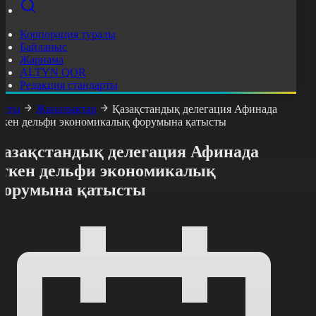
Корпорация туралы
Байланыс
Жарнама
ALTYN QOR
Редакция стандарты
асты
Жаңалықтар
Қазақстандық делегация Афинада
ткен дельфи экономикалық форумына қатысты
Қазақстандық делегация Афинада
өткен дельфи экономикалық
форумына қатысты