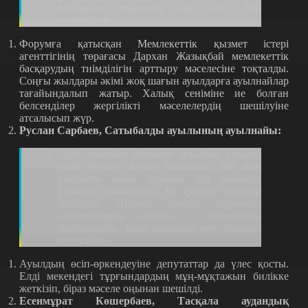
пайдасын тигізудің бір әдісі деп
есептеймін.
Форумға қатысқан Мемлекеттік қызмет істері
агенттігінің төрағасы Дархан Жазықбай мемлекеттік
басқарудың тиімділігін арттыру мәселесіне тоқталды.
Соңғы жылдары әкімі жоқ шағын ауылдарға ауылнайлар
тағайындалып жатыр. Халық сеніміне ие болған
белсенділер жергілікті мәселелердің шешілуіне
атсалысып жүр.
Руслан Сарбаев, Сатыбалды ауылының ауылнайы:
2026 жылдың басынан жылдың соңына
дейін дүниеге келген балаларға 200 мың
теңгеден ақша беремін деп шешкем.
Төртеуі орындалды. Ел қуанып жатыр
қолдауға. Шағын ауылда тұратын
жерлестердің мәселесі – мектептің
жабылмауы. Бала санының көп болғаны
керек бізге.
Ауылдың өсіп-өркендеуіне депутаттар да үлес қосты.
Елді мекендегі тұрғындардың мұң-мұқтажын билікке
жеткізіп, біраз мәселе оңынан шешілді.
Есенмұрат Көшербаев, Тасқала аудандық