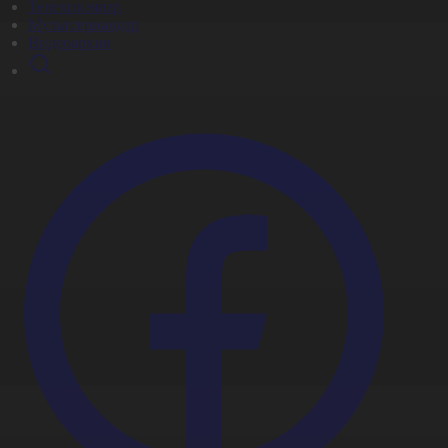
Телехикаялар
Мультсериалдар
Видеоархив