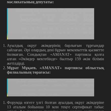
мәслихатының депутаты:
Айнабұлақ ауылында 60 орындық мектеп
салынып жатыр. Амандық болса,
қыркүйекте іске қосылады. Мерей
ауылында 7 көшенің жолына асфальт
төселді. Мұның өзі де үлкен жетістік деп
сенеміз. Сонымен қатар сауықтыру
орталығы ашылды.
Ауылдық округ әкімдерінің барлығын тұрғындар
сайлаған. Әрі олардың дені бұрын мемлекеттік қызметте
болмаған. Сондықтан «AMANAT» партиясы қолға
алған «Әкімдер мектебінде» былтыр 159 әкім білімін
жетілдірді.
Мұрат Мұқаев, «AMANAT» партиясы облыстық
филиалының төрағасы:
Ең маңызды мәселе – бұл Президент
тапсырмаларын орындау, елде жүріп
жатқан реформалармен таныстырып,
сол жерде пікір алмасу.
Форумда өзгеге үлгі болған ауылдық округ әкімдеріне
13 аталым бойынша 10 млн теңге сертификат табыс