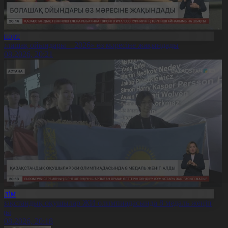
Спорт
Болашақ ойындары – 2026» өз мәресіне жақындады
8.08.2026, 20:21
Білім
азақстандық оқушылар ЖИ олимпиадасында 8 медаль жеңіп
лды
8.08.2026, 20:18