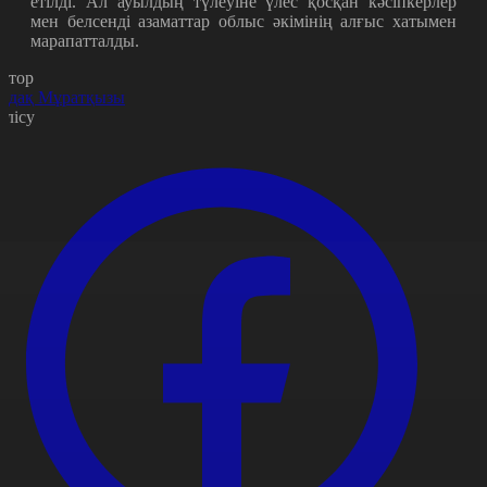
етілді. Ал ауылдың түлеуіне үлес қосқан кәсіпкерлер
мен белсенді азаматтар облыс әкімінің алғыс хатымен
марапатталды.
втор
рдақ Мұратқызы
өлісу