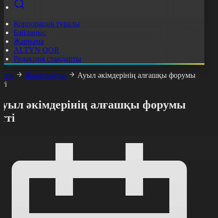
Корпорация туралы
Байланыс
Жарнама
ALTYN QOR
Редакция стандарты
асты
Жаңалықтар
Ауыл әкімдерінің алғашқы форумы
тті
Ауыл әкімдерінің алғашқы форумы
тті