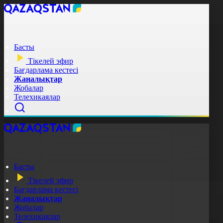
Басты
Тікелей эфир
Бағдарлама кестесі
Жаңалықтар
Жобалар
Телехикаялар
Басты
Тікелей эфир
Бағдарлама кестесі
Жаңалықтар
Жобалар
Телехикаялар