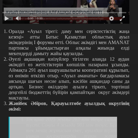
0:00
/ 0:00
Оралда «Ауыл тірегі: даму мен серіктестіктің жаңа
кезеңі» атты Батыс Қазақстан облыстық ауыл
әкімдерінің І форумы өтті. Облыс әкімдігі мен AMANAT
партиясы ұйымдастырған алқалы жиында елді
мекендерді дамыту жайы қаузалды.
Әуелі ақшаңқан киізүйлер тігілген алаңда 12 аудан
әкімдігі өз жетістіктерін көпшілік назарына ұсынды.
Аймақта 291 ауыл шаруашылығы кооперативі құрылып,
өз өнімін өткізіп отыр. «Ауыл аманаты» бағдарламасы
аясында шағын несие алып, кәсібін ашқандар саны да
артқан. Бизнес өкілдерін ауылға тіркеп, төртінші
деңгейлі бюджеттің бүйірін қампайтқан
округ әкімдері
мақтаулы.
Жәнібек Әбіров, Қарауылтөбе ауылдық округінің
әкімі:
Тек қана 2025 жылы 263 млн теңге салық
түсті. Соңғы 4 жылда 981 млн теңге. Бұл
тек менің жұмысым емес, ауылдан түлеп
ұшқан кәсіпкерлердің туған жерге