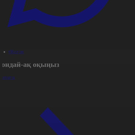
#Қоғам
Сондай-ақ оқыңыз
арлығы