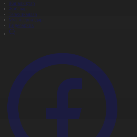
Жаңалықтар
Жобалар
Телехикаялар
Мультсериалдар
Видеоархив