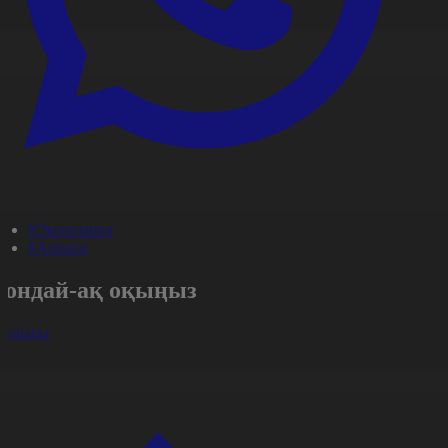
#Экономика
#Aqparat
Сондай-ақ оқыңыз
арлығы