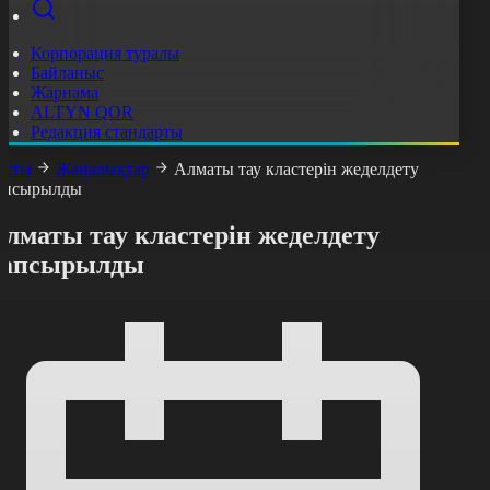
Корпорация туралы
Байланыс
Жарнама
ALTYN QOR
Редакция стандарты
асты
Жаңалықтар
Алматы тау кластерін жеделдету
апсырылды
лматы тау кластерін жеделдету
тапсырылды