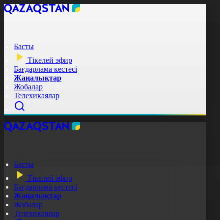
Басты
Тікелей эфир
Бағдарлама кестесі
Жаңалықтар
Жобалар
Телехикаялар
Басты
Тікелей эфир
Бағдарлама кестесі
Жаңалықтар
Жобалар
Телехикаялар