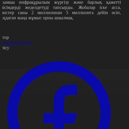
осымша инфрақұрылым жүргізу және барлық қажетті
елісімдерді жеделдетуді тапсырды. Жобалар іске асса,
уристер саны 2 миллионнан 5 миллионға дейін өсіп,
ыңдаған жаңа жұмыс орны ашылмақ.
втор
йгерім Ердәулет
өлісу