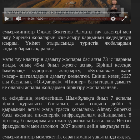
0:00
/ 0:00
ремьер-министр Олжас Бектенов Алматы тау кластері мен
lmaty Superski жобаларын іске асыру қарқынын жеделдетуді
апсырды. Үкімет отырысында туристік жобалардың
рындалу барысы қаралды.
лматы тау кластерін дамыту жоспары бас-аяғы 73 іс-шараны
амтиды, оның 49-ы биыл жүзеге аспақ. Бірінші кезеңде
Шымбұлақ
»
курортын жаңғырту,
«
Бутаковка
»
және
Кімасар
»
шатқалдарын дамыту көзделген. Екінші кезең 2027
ылы басталып,
«Oi-Qaragai», «
Пионер
»
бағыттарын дамыту
әне оларды аспалы жолдармен біріктіру жоспарланған.
ала әкімдігінің мәліметінше, Шымбұлақта биыл 7 аспалы
өпірдің құрылысы басталып, жыл соңына дейін 5
ақырымнан астам жаңа трасса қосылады. Almaty Superski
обасы аясында инженерлік инфрақұрылым дайындалып, 8
өпір салу, 6 шақырым автожол құрылысы басталады. Негізгі
нфрақұрылым мен автожол 2027 жылға дейін аяқталуы тиіс.
ремьер-министр мемлекеттік сараптаманы уақытында аяқтау,