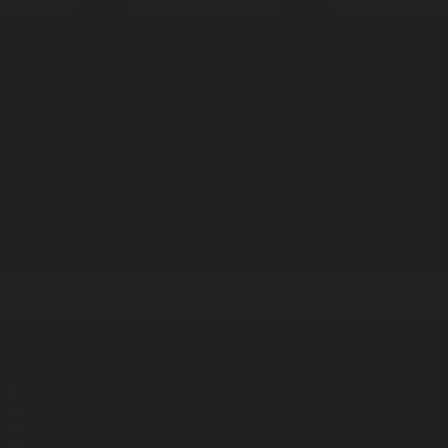
Корпорация туралы
Байланыс
Дистрибуция
Жарнама