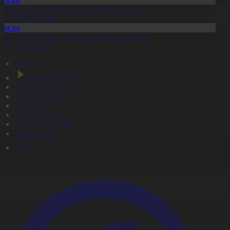
ұрылыс — ел дамуының қозғаушы күші
8.08.2026, 20:09
Қоғам
идай импортына уақытша тыйым салынды
8.08.2026, 20:07
Басты
Тікелей эфир
Бағдарлама кестесі
Жаңалықтар
Жобалар
Телехикаялар
Мультсериалдар
Видеоархив