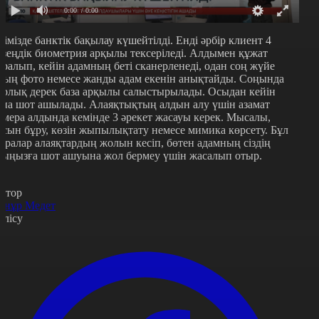
0:00
/ 0:00
лімізде банктік бақылау күшейтілді. Енді әрбір клиент 4
езеңдік биометрия арқылы тексеріледі. Алдымен құжат
аралып, кейін адамның беті сканерленеді, одан соң жүйе
ның фото немесе жанды адам екенін анықтайды. Соңында
арлық дерек база арқылы салыстырылады. Осыдан кейін
ана шот ашылады. Алаяқтықтың алдын алу үшін азамат
амера алдында кемінде 3 әрекет жасауы керек. Мысалы,
асын бұру, көзін жыпылықтату немесе мимика көрсету. Бұл
аралар алаяқтардың жолын кесіп, бөтен адамның сіздің
тыңызға шот ашуына жол бермеу үшін жасалып отыр.
втор
рнұр Медет
өлісу