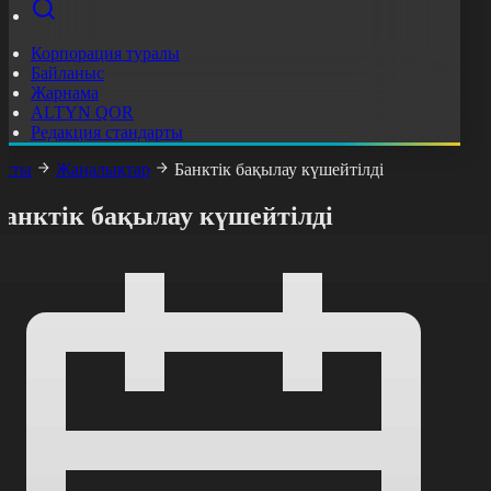
Корпорация туралы
Байланыс
Жарнама
ALTYN QOR
Редакция стандарты
асты
Жаңалықтар
Банктік бақылау күшейтілді
Банктік бақылау күшейтілді