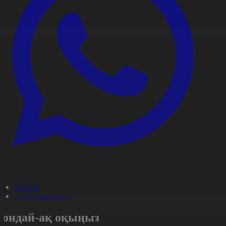
#Қоғам
#Күн жаңалығы
Сондай-ақ оқыңыз