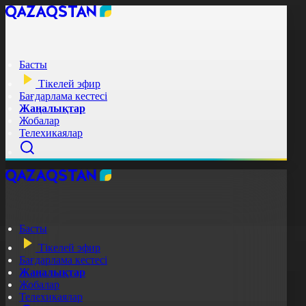
Басты
Тікелей эфир
Бағдарлама кестесі
Жаңалықтар
Жобалар
Телехикаялар
Басты
Тікелей эфир
Бағдарлама кестесі
Жаңалықтар
Жобалар
Телехикаялар