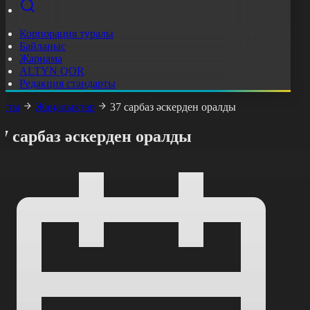
Корпорация туралы
Байланыс
Жарнама
ALTYN QOR
Редакция стандарты
асты
Жаңалықтар
37 сарбаз әскерден оралды
7 сарбаз әскерден оралды