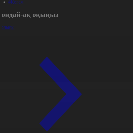
#Қоғам
Сондай-ақ оқыңыз
арлығы