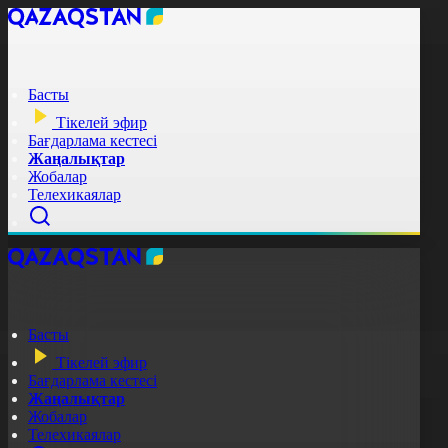
Басты
Тікелей эфир
Бағдарлама кестесі
Жаңалықтар
Жобалар
Телехикаялар
Басты
Тікелей эфир
Бағдарлама кестесі
Жаңалықтар
Жобалар
Телехикаялар