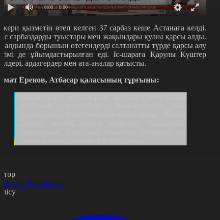
0:00
/ 0:00
скери қызметін өтеп келген 37 сарбаз кеше Астанаға келді.
ас сарбаздарды туыстары мен жақындары қуана қарсы алды.
л алдында борышын өтегендерді салтанатты түрде қарсы алу
әсімі де ұйымдастырылған еді. Іс-шараға Қарулы Күштер
кілдері, ардагердер мен ата-аналар қатысты.
амат Еренов, Атбасар қаласының тұрғыны:
Қызметімді Талдықорған қаласы 18404 әскери
бөлімінде атқардым. Ата-анаммен енді
қауышамын. Үйде отбасым күтіп отыр. Мен өзі
әскерге кетпей тұрып теміржол бағдарында
оқығанмын. Сол сала бойынша жоғарғы оқу
орнына тапсырамын деп ойлаймын.
втор
емірлан Нұрсолтан
өлісу