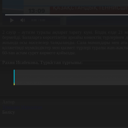
0:00
/ 0:00
2 сәуір – аутизм туралы ақпарат тарату күні. Біздің елде 21
бермейді. Балаларға көрсетілетін арнайы көмектің түрлерінен 
жиында осы мәселелер талқыланды. Сала мамандары мен ата-
қолжетімді мүмкіндіктер мен қызмет түрлері туралы жан-жақты 
60-тан астам сурет көрмеге қойылды.
Рахия Исабекова, Түркістан тұрғыны:
Көптеген қорлар ашылып жатыр. Инклюзивті көмек б
сахнада, ән айтады, вокалға барамыз, би билейміз. 
оқымаймыз.
Автор
Темірлан Нұрсолтан
Бөлісу