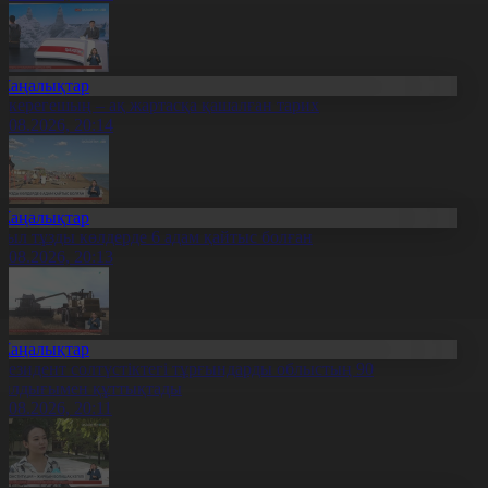
Жаңалықтар
қкерегешың – ақ жартасқа қашалған тарих
7.08.2026, 20:14
Жаңалықтар
иыл тұзды көлдерде 6 адам қайтыс болған
7.08.2026, 20:13
Жаңалықтар
резидент солтүстіктегі тұрғындарды облыстың 90
ылдығымен құттықтады
7.08.2026, 20:11