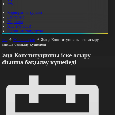
Корпорация туралы
Байланыс
Жарнама
ALTYN QOR
Редакция стандарты
асты
Жаңалықтар
Жаңа Конституцияны іске асыру
ойынша бақылау күшейеді
Жаңа Конституцияны іске асыру
бойынша бақылау күшейеді