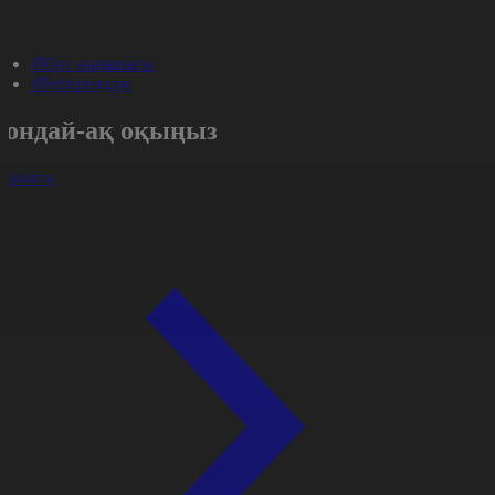
#Күн жаңалығы
#Референдум
Сондай-ақ оқыңыз
арлығы