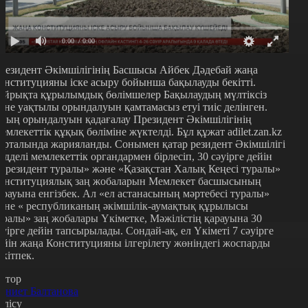
0:00
/ 0:00
резидент Әкімшілігінің Басшысы Айбек Дәдебай жаңа
онституцияны іске асыру бойынша бақылауды бекітті.
ұйрықта құрылымдық бөлімшелер Бақылаудың мүлтіксіз
әне уақтылы орындалуын қамтамасыз етуі тиіс делінген.
ның орындалуын қадағалау Президент Әкімшілігінің
емлекеттік құқық бөліміне жүктелді. Бұл құжат adilet.zan.kz
орталында жарияланды. Сонымен қатар резидент Әкімшілігі
үдделі мемлекеттік органдармен бірлесіп, 30 сәуірге дейін
Президент туралы» және «Қазақстан Халық Кеңесі туралы»
онституциялық заң жобаларын Мемлекет басшысының
арауына енгізбек. Ал «ел астанасының мәртебесі туралы»
әне « республиканың әкімшілік-аумақтық құрылысы
уралы» заң жобалары Үкіметке, Мәжілістің қарауына 30
әуірге дейін тапсырылады. Сондай-ақ, ел Үкіметі 7 сәуірге
ейін жаңа Конституцияны ілгерілету жөніндегі жоспарды
екітпек.
втор
қниет Балтанова
өлісу