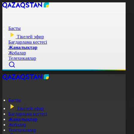
Басты
Тікелей эфир
Бағдарлама кестесі
Жаңалықтар
Жобалар
Телехикаялар
Басты
Тікелей эфир
Бағдарлама кестесі
Жаңалықтар
Жобалар
Телехикаялар