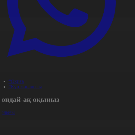
#Оқиға
#Күн жаңалығы
Сондай-ақ оқыңыз
арлығы