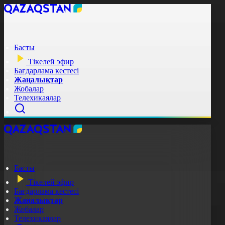
Басты
Тікелей эфир
Бағдарлама кестесі
Жаңалықтар
Жобалар
Телехикаялар
Басты
Тікелей эфир
Бағдарлама кестесі
Жаңалықтар
Жобалар
Телехикаялар