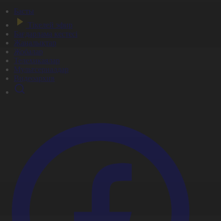
Басты
Тікелей эфир
Бағдарлама кестесі
Жаңалықтар
Жобалар
Телехикаялар
Мультсериалдар
Видеоархив