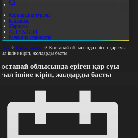
Корпорация туралы
Байланыс
Жарнама
ALTYN QOR
Редакция стандарты
асты
Жаңалықтар
Қостанай облысында еріген қар суы
уыл ішіне кіріп, жолдарды басты
Қостанай облысында еріген қар суы
уыл ішіне кіріп, жолдарды басты