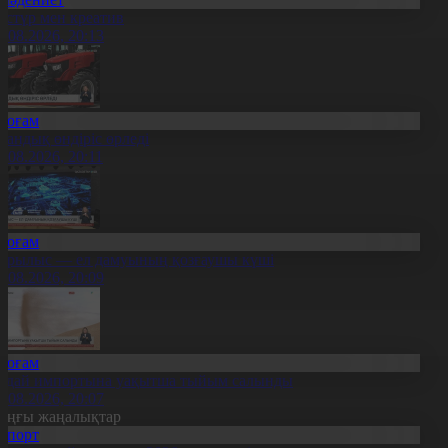
әстүр мен креатив
8.08.2026, 20:13
Қоғам
тандық өндіріс өрледі
8.08.2026, 20:11
Қоғам
ұрылыс — ел дамуының қозғаушы күші
8.08.2026, 20:09
Қоғам
идай импортына уақытша тыйым салынды
8.08.2026, 20:07
оңғы жаңалықтар
Спорт