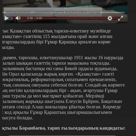
0:00
/ 0:00
атыс Қазақстан облыстық тарихи-өлкетану музейінде
Қазақстан» газетінің 115 жылдығына орай және алғаш
ығарушылардың бірі Ғұмар Қарашқа арналған көрме
шылды.
лдымен, тарихшы, өлкетанушылар 1911 жылы 16 наурызда
асылып шыққан газеттің тарихи маңызына тоқталды.
асылымның бастапқы екі саны Бөкей ордасы ауданында,
ейін Орал қаласында жарық көрген. «Қазақстан» газеті
емократиялық, реформаторлық сипатымен ерекшеленіп,
лттық сананың оянуына себепші болған. Сондай-ақ көрмеге
ның негізін қалаушылардың бірі - ақын, ағартушы Ғұмар
араш туралы да мол мағлұмат қойылған. Мерзімді
асылымның жарыққа шығуына Елеусін Бұйрин, Бақытжан
аратаев секілді Алаш зиялылары ұйытқы болған. Көрмеде
R код арқылы Ғұмар Қараштың шығармашылығымен
анысуға болады.
ақтылы Боранбаева, тарих ғылымдарының кандидаты: