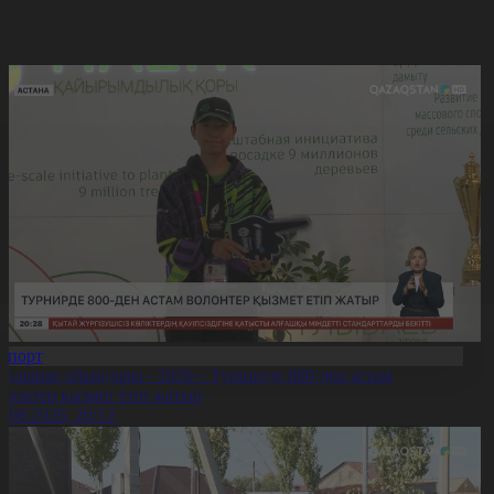
Спорт
Болашақ ойындары - 2026»: Турнирде 800-ден астам
олонтер қызмет етіп жатыр
5.08.2026, 20:12