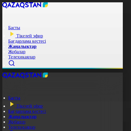
Басты
Тікелей эфир
Бағдарлама кестесі
Жаңалықтар
Жобалар
Телехикаялар
Басты
Тікелей эфир
Бағдарлама кестесі
Жаңалықтар
Жобалар
Телехикаялар