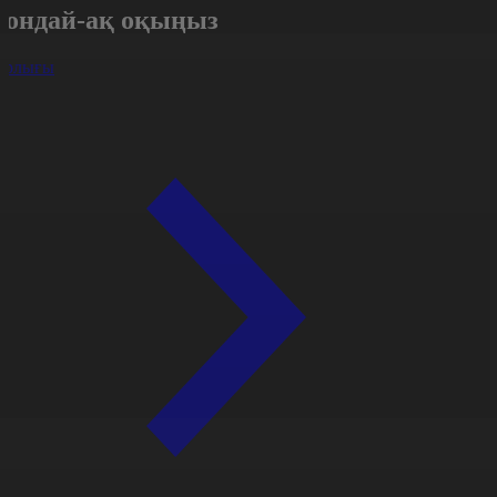
Сондай-ақ оқыңыз
арлығы