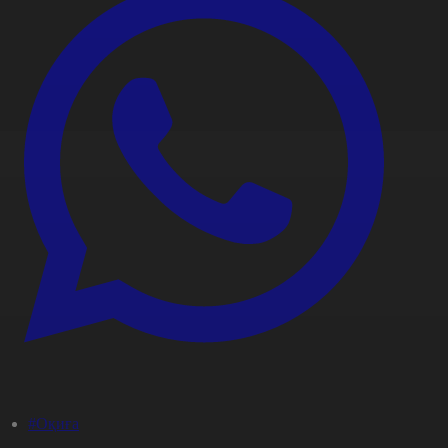
#Оқиға