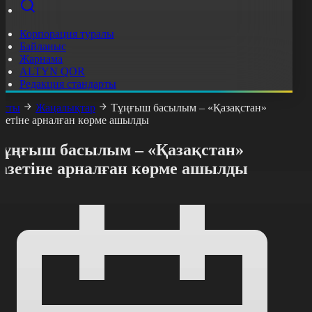
Корпорация туралы
Байланыс
Жарнама
ALTYN QOR
Редакция стандарты
асты
Жаңалықтар
Тұңғыш басылым – «Қазақстан»
азетіне арналған көрме ашылды
Тұңғыш басылым – «Қазақстан»
газетіне арналған көрме ашылды