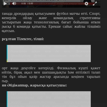
0:00
/ 0:00
станада дрондардың қатысуымен футбол матчы өтті. Спорт,
нженерлік ойлау және командалық стратегияны
оғыстыратын жаңа технологиялық бағыт бойынша өткен
арысқа 6 команда қатысты. Ерекше сайыс жайлы тілшіміз
арқатсын.
ұрсұлтан Тілектес, тілші:
Футбол – миллиондар ойыны. Бұл ойынды
білмейтін адам кем де кем. Дегенмен
дрондардың футбол ойнағанын көрдіңіз бе?
Көрмеген болсаңыз, мархабат!
порт жаңа деңгейге көтерілді. Физикалық күшті қажет
тпейтін, бірақ ақыл мен шапшаңдықты һәм ептілікті талап
тетін бұл ойын қазір жастар арасында кеңінен таралып
атыр.
аян Әбдіжаппар, жарысқа қатысушы:
Бұл ойын біріншіден – жаңадан. 21 ғасырдың
талаптарына сай деп айтсақ болады. Бұл
жерде робототехника, киберспорттың
барлығы біріккен. Көру қабілеті, дұрыс болуы