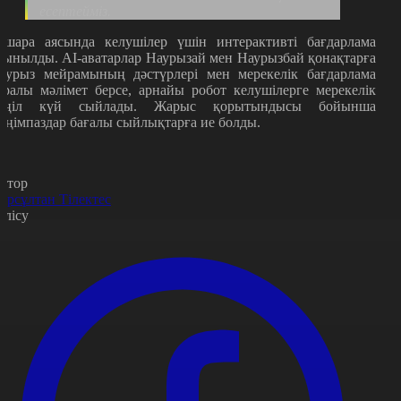
есептейміз.
с-шара аясында келушілер үшін интерактивті бағдарлама
сынылды. AI-аватарлар Наурызай мен Наурызбай қонақтарға
аурыз мейрамының дәстүрлері мен мерекелік бағдарлама
уралы мәлімет берсе, арнайы робот келушілерге мерекелік
өңіл күй сыйлады. Жарыс қорытындысы бойынша
еңімпаздар бағалы сыйлықтарға ие болды.
втор
ұрсұлтан Тілектес
өлісу