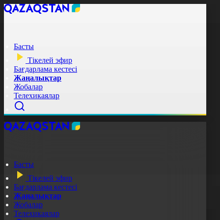
Басты
Тікелей эфир
Бағдарлама кестесі
Жаңалықтар
Жобалар
Телехикаялар
Басты
Тікелей эфир
Бағдарлама кестесі
Жаңалықтар
Жобалар
Телехикаялар