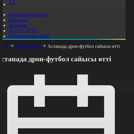
Корпорация туралы
Байланыс
Жарнама
ALTYN QOR
Редакция стандарты
асты
Жаңалықтар
Астанада дрон-футбол сайысы өтті
станада дрон-футбол сайысы өтті