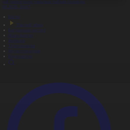
идай импортына уақытша тыйым салынды
8.08.2026, 20:07
Басты
Тікелей эфир
Бағдарлама кестесі
Жаңалықтар
Жобалар
Телехикаялар
Мультсериалдар
Видеоархив