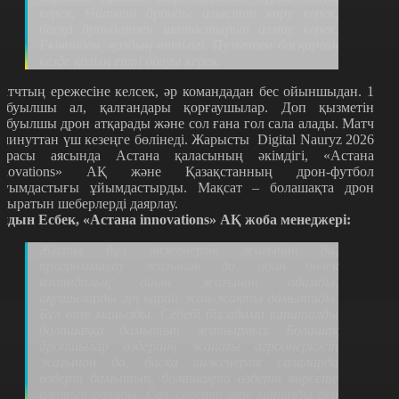
керек. Өйткені дронды алыстан көру керек,
басқа дрондармен шатастырып алмау керек.
Екіншіден, қолдың ептілігі. Пультпен басқарған
кезде қолың епті болуы керек.
атчтың ережесіне келсек, әр командадан бес ойыншыдан. 1
абуылшы ал, қалғандары қорғаушылар. Доп қызметін
абуылшы дрон атқарады және сол ғана гол сала алады. Матч
 минуттан үш кезеңге бөлінеді. Жарысты Digital Nauryz 2026
арасы аясында Астана қаласының әкімдігі, «Астана
nnovations» АҚ және Қазақстанның дрон-футбол
ауымдастығы ұйымдастырды. Мақсат – болашақта дрон
шыратын шеберлерді даярлау.
йдын Есбек, «Астана
innovations
» АҚ жоба менеджері:
Жалпы бұл инженерлік жағынан да,
программалау жағынан да, одан бөлек
командалық ойын жағынан адамды,
оқушыларды әрі қарай жан-жақты дамытады.
Бұл өте маңызды. Себебі біз адами капиталды
болашаққа дамытып жатырмыз. Болашақ
дроншылар өздерінің жаңағы агроөнеркәсіп
жағынан да, басқа инженерлік салаларда
өздерін дамытып, болашақта өздерін көрсете
алатын болады. Сол себепті өте маңызды деп