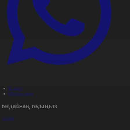
#Спорт
#Техно-әлем
Сондай-ақ оқыңыз
арлығы