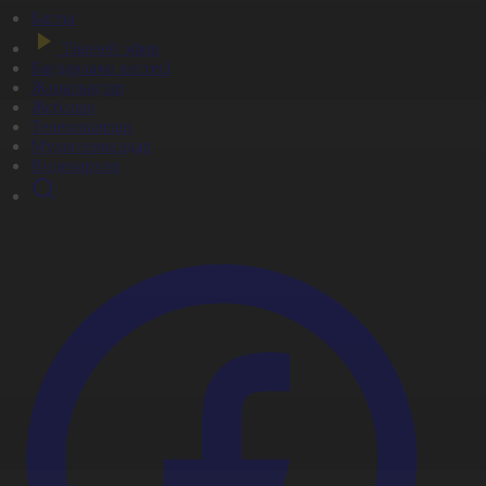
Басты
Тікелей эфир
Бағдарлама кестесі
Жаңалықтар
Жобалар
Телехикаялар
Мультсериалдар
Видеоархив