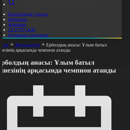
Корпорация туралы
Байланыс
Жарнама
ALTYN QOR
Редакция стандарты
асты
Жаңалықтар
Ерболдың анасы: Ұлым батыл
інезінің арқасында чемпион атанды
Ерболдың анасы: Ұлым батыл
мінезінің арқасында чемпион атанды