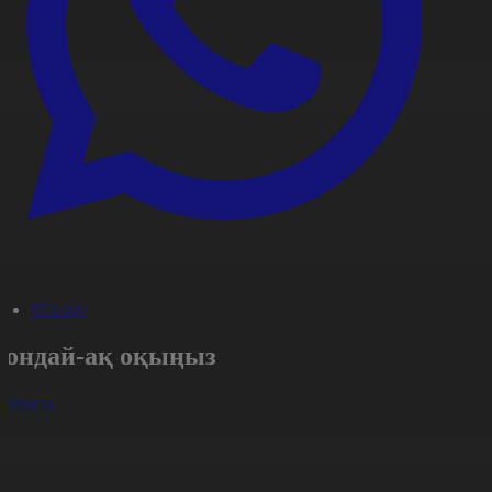
#Спорт
Сондай-ақ оқыңыз
арлығы