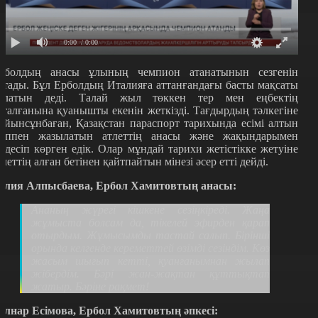
0:00
/ 0:00
рболдың анасы ұлының чемпион атанатынын сезгенін
йтады. Бұл Ерболдың Италияға аттанғандағы басты мақсаты
олатын деді. Талай жыл төккен тер мен еңбектің
қталғанына қуанышты екенін жеткізді. Тағдырдың тәлкегіне
ойынсұнбаған, Қазақстан параспорт тарихында есімі алтын
ріппен жазылатын атлеттің анасы және жақындарымен
ілдесіп көрген едік. Олар мұндай тарихи жетістікке жетуіне
тлеттің алған бетінен қайтпайтын мінезі әсер етті дейді.
алия Алпысбаева, Ербол Хамитовтың анасы:
Ананың жүрегі кішкене сезіңкіреді. Жаңа
жұмыста болсам да, тікелей эфирден қарап
отырдым. Жұмысымды тастай салып. Бірінші
орында келгенде кереметтей өзімді сезіндім. Көз
жасым шығып кетті, қуанғанымнан жылап
жібердім. Бәрі жан-жақтан құттықтап
жатыр. Бәріне рақмет!
үлнар Есімова, Ербол Хамитовтың әпкесі: