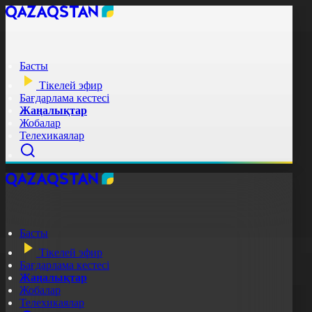
Басты
Тікелей эфир
Бағдарлама кестесі
Жаңалықтар
Жобалар
Телехикаялар
Басты
Тікелей эфир
Бағдарлама кестесі
Жаңалықтар
Жобалар
Телехикаялар