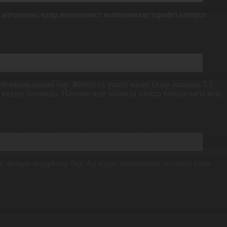
ң айтуынша, қазір монополист компнаиялар тарифті көтерсе
а
тікелей өз есебін тигізетін заң қабылданды. Егер қазір
тегиялық нысан бар. Жетеуі су, үшеуі жылу. Олар жылына 7,5
ан көзден алынады. Нәтижесінде аймақта электр тапшылығы жоқ.
мша беретін болады. Дегенмен де біздің облыста электр
п жатқан өндірістер бар. Ал елдің эконмикасы еселенуі үшін