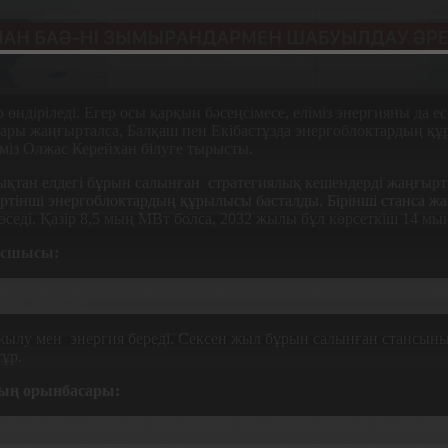
р өндіріледі. Егер осы қарқын бәсеңсімесе, еліміз энергияны да
ры жаңғырталса, Балқаш пен Екібастұзда энергоблоктардың құр
іміз Олжас Керейхан білуге тырысты.
ықтан елдегі бұрын салынған
стратегиялық кешендерді жаңғырт
өртінші энергоблоктардың құрылысы басталды. Бірінші станса жа
өседі. Қазір 8,5 мың МВт болса, 2032 жылы бұл көрсеткіш 14 мы
басшысы:
5 қазандықты және 51 турбинаны күрделі жөндеуден өткізу жоспар
жүріп жатыр.
 жылу мен энергия береді. Сексен жыл бұрын салынған стансын
 істеп тұр.
ың орынбасары:
стары өткізіледі. Оның ішінде 2 қазандық күрделі жөндеуден
дырғымен нөмірі 16-қазандық агрегаттарын салу жұмыстары жү