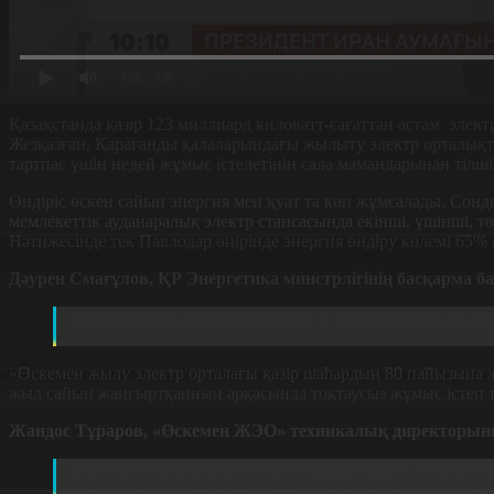
0:00
/ 0:00
Қазақстанда қазір 123 миллиард киловатт-сағаттан астам элект
Жезқазған, Қарағанды қалаларындағы жылыту электр орталықта
тартпас үшін недей жұмыс істелетінін сала мамандарынан тілш
Өндіріс өскен сайын энергия мен қуат та көп жұмсалады. Сонд
мемлекеттік ауданаралық электр стансасында екінші, үшінші, т
Нәтижесінде тек Павлодар өңірінде энергия өндіру көлемі 65% 
Дәурен Смағұлов, ҚР Энергетика минстрлігінің басқарма 
Биыл еліміздің негізгі өңірлерінде 9 энергоблокты, 5
энергоблокта, төрт қазндықта және екі турбинада 
«Ө
скемен жылу электр орталағы қазір шаһардың 80 пайызына
жыл сайын жаңғыртқанның арқасында тоқтаусыз жұмыс
Жандос Тұраров,
«Ө
скемен ЖЭО
»
техникалық директорын
Жоспар бойынша 2026 жылы 9-қазандықта жөндеу жұмы
кеңейту жобасы аясында нөмірі он үшінші турба қон