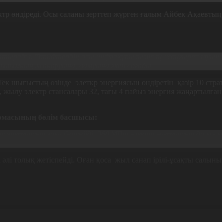
лектр өндіреді. Осы саланы зерттеп жүрген ғалым Айбек Ақаевты
 арттырады. Тарифтердің осы инфрақұрылымның жаңғыртылуын
ұрылымның жаңаруына, дамуына әкеп соғады.
Тек шығыстың өзінде элеткр энергиясын өндіретін қазір 10 стра
ыз, жылу электр стансалары 32, тағы 4 пайыз энергия жаңартылғ
рмасының бөлім басшысы:
энергиясын ғана бермейді. 360 МВт электр энергиясын да қосы
йді.
 әлі толық жетіспейді. Оған қоса жыл санап ірілі-ұсақты салыны