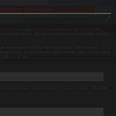
 еселеп экспорттайды. Сондықтан биылдан бастап Өскемен,
ылысы басталады. Жалпы елдегі энергия кешенедері етектен
ып жаңалары салынбақ. Былтырдан бері Екібастұздағы
ңғыртылуда. Ал 2032 жылға дейін үшінші станса бой көтереді.
ң МВт-қа жетеді.
ланған.
Бүгінгі таңда жөндеу жұмыстары екі
ың қондырғы мен құрылғылары 67 пайызға тозған. Дегенмен
 өтсе, үшеуі орташа жөндеуден өтеді. Стансаны
зеге асырылуда.