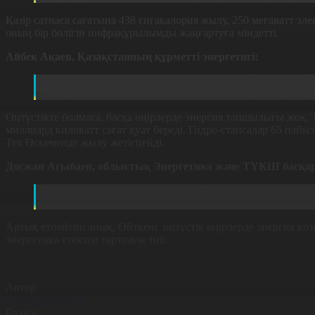
Қазір сатнаса сағатына 438 гигакалория жылу, 250 мегаватт э
оның бір бөлігін инфрақұрылымды жаңғартуға міндетті.
Айбек Ақаев, Қазақстанның құрметті энергетигі:
Енді жеке компаниялар болсын, оған жауапкершілік
қандай да бір тариф өсіп жатса, ол тек қана инфрақ
Оңтүстікте болмаса, басқа өңірлерде энергия тапшылығы жоқ. 
миллиард киловатт сағат қуат береді. Гидро-стансалар 65 пай
Тек Өскеменде жылу жетіспейді.
Досжан Ағыбаев, облыстық Энергетика және ТҮКШ басқа
Үшінші жылу электр орталығы 1 мың гигакалория жылу 
энергиясының профициті болғанмен де бұл артық етпе
Артық етпейтіні анық. Өйткені оңтүстік өңірлерде энергия көзі
энергетика етектен тартпауы тиіс.
Автор
Олжас Керейхан
Бөлісу