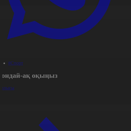
#Спорт
Сондай-ақ оқыңыз
арлығы