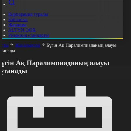
Корпорация туралы
Байланыс
Жарнама
ALTYN QOR
Редакция стандарты
асты
Жаңалықтар
Бүгін Ақ Паралимпиаданың алауы
ұтанады
Бүгін Ақ Паралимпиаданың алауы
тұтанады