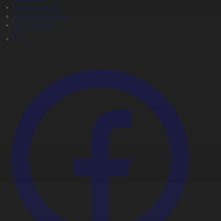
Телехикаялар
Мультсериалдар
Видеоархив