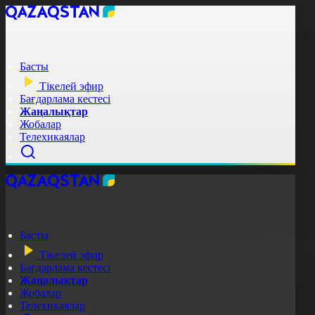
Басты
Тікелей эфир
Бағдарлама кестесі
Жаңалықтар
Жобалар
Телехикаялар
Басты
Тікелей эфир
Бағдарлама кестесі
Жаңалықтар
Жобалар
Телехикаялар