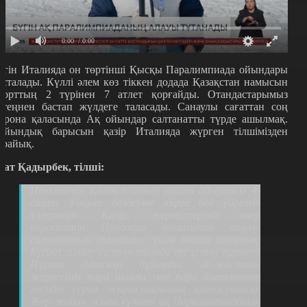
0:00
/ 0:00
үгін Италияда он төртінші Қысқы Паралимпиада ойындары
асталады. Күллі әлем көз тіккен додада Қазақстан намысын
порттың 2 түрінен 7 атлет қорғайды. Отандастарымыз
ртеңнен бастап жүлдеге таласады. Санаулы сағаттан соң
ерона қаласында Ақ ойындар салтанатты түрде ашылмақ.
айындық барысын қазір Италияда жүрген тілшімізден
ұрайық.
зат Қадырбек, тілші:
Италиямен Қазақстанның уақыт айырмасы 4-
сағат. Уақыт белдеуіне әзірге бой үйретіп
үлгермедік. Қазір, жерлестеріміз өнер
көрсететін Предаццо аймағынан ашылу
салтанатын тамашлау үшін жолға шықтық.
Бүгінгі ашылу салтанатында ту ұстау құрметі
Нұрлан Әлімовқа бұйырды. 38-жастағы
жерлесіміз пара шаңғы мен пара биатлоннан
әлемдік серия жарыстарының қатысушысы.
Жер-жаһан асыға күткен ақ Паралимпиаданың