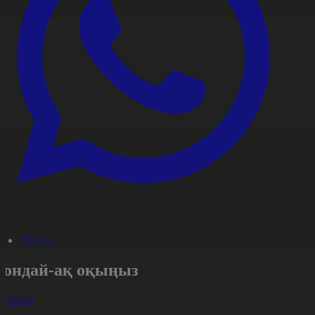
#Қоғам
Сондай-ақ оқыңыз
арлығы