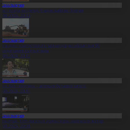
Жаңалықтар
иыл тұзды көлдерде 6 адам қайтыс болған
7.08.2026, 20:13
Жаңалықтар
резидент солтүстіктегі тұрғындарды облыстың 90
ылдығымен құттықтады
7.08.2026, 20:11
Жаңалықтар
аңа Конституция – жарқын болашақ кепілі
7.08.2026, 20:11
Жаңалықтар
ұрылтай: Үгіт-насихат жұмыстары жалғасып жатыр
7.08.2026, 20:01