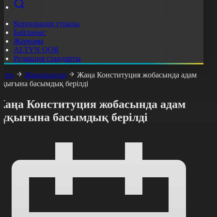
Корпорация туралы
Байланыс
Жарнама
ALTYN QOR
Редакция стандарты
асты
Жаңалықтар
Жаңа Конституция жобасында адам
ұқығына басымдық берілді
Жаңа Конституция жобасында адам
құқығына басымдық берілді