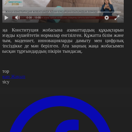
0:00
/ 0:00
аңа Конституция жобасына азаматтардың құқықтарын
орғауды күшейтетін нормалар енгізілген. Құжатта білім және
ылым, мәдениет, инновацияларды дамыту мен цифрлық
ауіпсіздікке де мән берілген. Ата заңның жаңа жобасымен
анысқан тұрғындардың пікірін тындасақ.
втор
ржан Жақып
өлісу