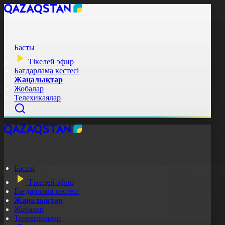
Басты
Тікелей эфир
Бағдарлама кестесі
Жаңалықтар
Жобалар
Телехикаялар
Басты
Тікелей эфир
Бағдарлама кестесі
Жаңалықтар
Жобалар
Телехикаялар