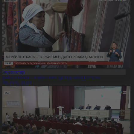
Жаңалықтар
ерейлі отбасы – тәрбие мен дәстүр сабақтастығы
7.08.2026, 20:19