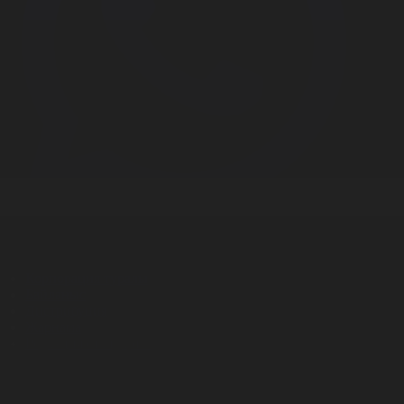
Корпорация туралы
Байланыс
Дистрибуция
Жарнама
Редакция стандарты