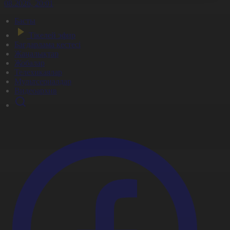
7.08.2026, 20:01
Басты
Тікелей эфир
Бағдарлама кестесі
Жаңалықтар
Жобалар
Телехикаялар
Мультсериалдар
Видеоархив