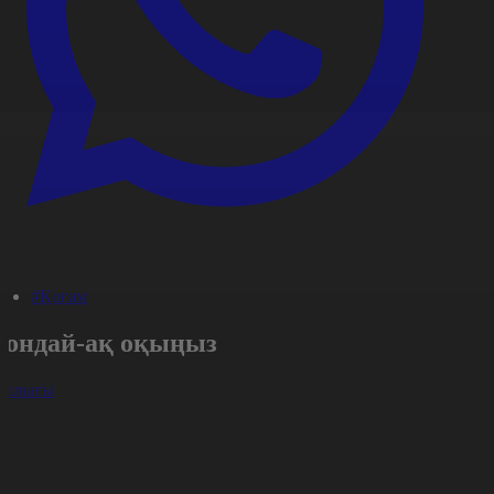
#Қоғам
Сондай-ақ оқыңыз
арлығы