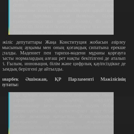
деген жауапкершілігін нығайтуға себеп
болатыны сөзсіз. Біз өзіміздің әрі қарай қай
жаққа барамыз, қалай дамимыз, біздің
құндылықтарымыз қандай болады, біз неге
негізделіп дамимыз деген сұрақтарға осы жаңа
Конституция жауап береді.
әжіліс депутаттары Жаңа Конституция жобасын әзірлеу
ұмысының ауқымы мен оның қоғамдық сипатына ерекше
оқталды. Мәдениет пен тарихи-мәдени мұраны қорғауға
атысты нормалардың алғаш рет нақты бекітілгені де аталып
тті. Ғылым, инновация, білім және цифрлық қауіпсіздікке де
асымдық берілгені де айтылды.
анарбек Әшімжан, ҚР Парламенті Мәжілісінің
епутаты:
Бұл құжат өздігінен пайда болған жоқ. Оның
әзірленуіне үздік ғалымдар, заңгерлер,
экономистер мен сарапшылар, тәулік бойы
нормаларды талдап, салыстырған жаңа буын
кәсіби мамандар қатысты. Жоба қоғамдық
талқылауға шығарылып, жарияланды,
медиакеңістікте және әлеуметтік желілерде
кеңінен сарапқа салынды.