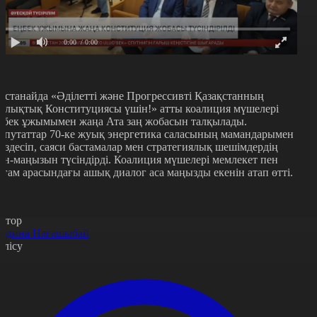
0:00
/ 0:00
останайда «Әділетті және Прогрессивті Қазақстанның
алықтық Конституциясы үшін!» атты коалиция мүшелері
ңбек ұжымымен жаңа Ата заң жобасын талқылады.
епутаттар 70-ке жуық энергетика саласының мамандарымен
үздесіп, саяси бастамалар мен стратегиялық шешімдердің
ән-маңызын түсіндірді. Коалиция мүшелері мемлекет пен
оғам арасындағы ашық диалог аса маңызды екенін атап өтті.
втор
әдина Нағашыбай
өлісу