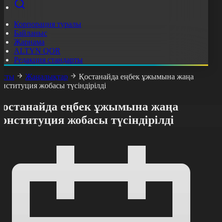
Корпорация туралы
Байланыс
Жарнама
ALTYN QOR
Редакция стандарты
асты
Жаңалықтар
Қостанайда еңбек ұжымына жаңа
онституция жобасы түсіндірілді
Қостанайда еңбек ұжымына жаңа
онституция жобасы түсіндірілді