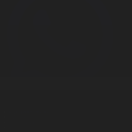
Корпорация туралы
Байланыс
Дистрибуция
Жарнама