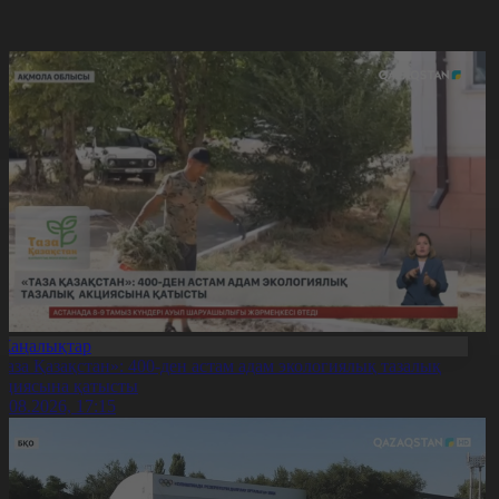
Жаңалықтар
Таза Қазақстан»: 400-ден астам адам экологиялық тазалық
кциясына қатысты
7.08.2026, 17:15