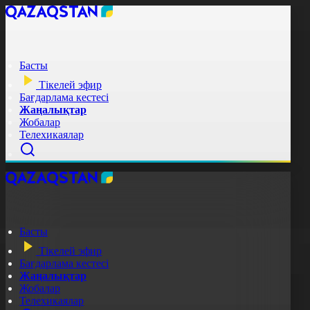
Басты
Тікелей эфир
Бағдарлама кестесі
Жаңалықтар
Жобалар
Телехикаялар
Басты
Тікелей эфир
Бағдарлама кестесі
Жаңалықтар
Жобалар
Телехикаялар