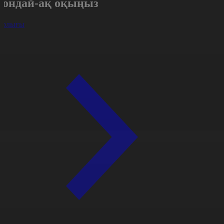
Сондай-ақ оқыңыз
арлығы