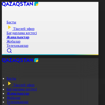
Басты
Тікелей эфир
Бағдарлама кестесі
Жаңалықтар
Жобалар
Телехикаялар
Басты
Тікелей эфир
Бағдарлама кестесі
Жаңалықтар
Жобалар
Телехикаялар