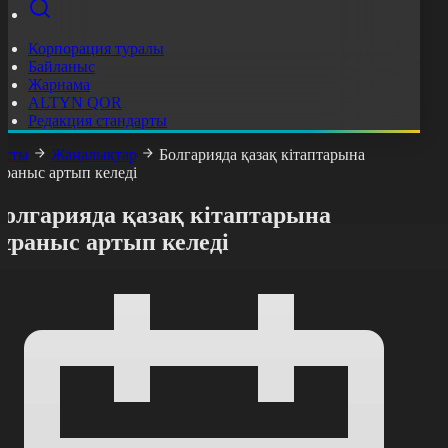
Корпорация туралы
Байланыс
Жарнама
ALTYN QOR
Редакция стандарты
асты
Жаңалықтар
Болгарияда қазақ кітаптарына
ұраныс артып келеді
Болгарияда қазақ кітаптарына
сұраныс артып келеді