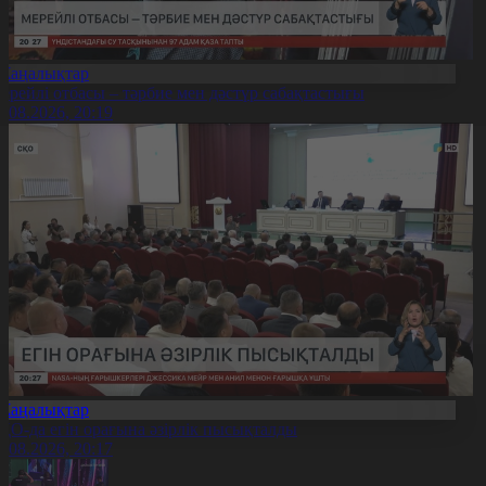
Жаңалықтар
ерейлі отбасы – тәрбие мен дәстүр сабақтастығы
7.08.2026, 20:19
Жаңалықтар
ҚО-да егін орағына әзірлік пысықталды
7.08.2026, 20:17