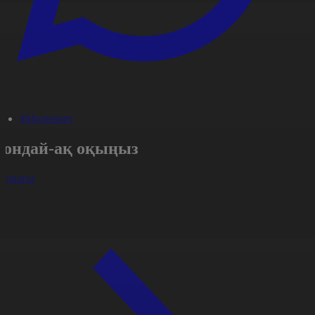
#Мәдениет
Сондай-ақ оқыңыз
арлығы