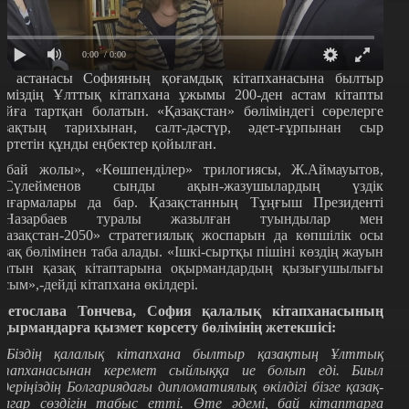
0:00
/ 0:00
л астанасы Софияның қоғамдық кітапханасына былтыр
ліміздің Ұлттық кітапхана ұжымы 200-ден астам кітапты
ыйға тартқан болатын. «Қазақстан» бөліміндегі сөрелерге
азақтың тарихынан, салт-дәстүр, әдет-ғұрпынан сыр
ертетін құнды еңбектер қойылған.
Абай жолы», «Көшпенділер» трилогиясы, Ж.Аймауытов,
.Сүлейменов сынды ақын-жазушылардың үздік
ығармалары да бар. Қазақстанның Тұңғыш Президенті
.Назарбаев туралы жазылған туындылар мен
Қазақстан-2050» стратегиялық жоспарын да көпшілік осы
азақ бөлімінен таба алады. «Ішкі-сыртқы пішіні көздің жауын
латын қазақ кітаптарына оқырмандардың қызығушылығы
асым»,-дейді кітапхана өкілдері.
ветослава Тончева, София қалалық кітапханасының
қырмандарға қызмет көрсету бөлімінің жетекшісі:
 Біздің қалалық кітапхана былтыр қазақтың Ұлттық
ітапханасынан керемет сыйлыққа ие болып еді. Биыл
лдеріңіздің Болгариядағы дипломатиялық өкілдігі бізге қазақ-
олгар сөздігін табыс етті. Өте әдемі, бай кітаптарға