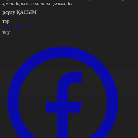
қырмандарымыз қатты қызығады.
ұрсұлу ҚАСЫМ
втор
ұрсұлу Қасым
өлісу