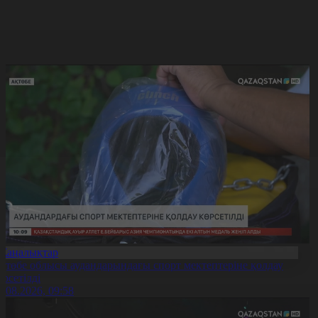
Жаңалықтар
қтөбе облысы аудандарындағы спорт мектептеріне қолдау
өрсетілді
0.08.2026, 09:58