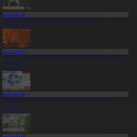
Жаңалықтар
ҚШ-та күзетшілерді робот алмастыра бастады
0.08.2026, 09:55
Жаңалықтар
рман өрті қаулап, британдық Колумбияда төтенше жағдай
арияланды
0.08.2026, 09:51
Жаңалықтар
азгидромет қолайсыз ауа райына байланысты ескерту
ариялады
0.08.2026, 09:51
Жаңалықтар