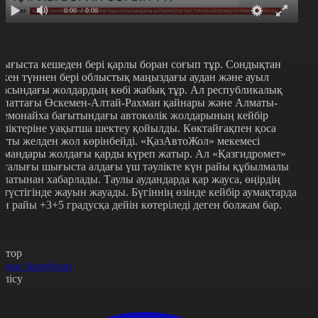
0:00
/ 0:00
ығыста кешеден бері қарлы боран соғып тұр. Сондықтан
ткен түннен бері облыстық маңыздағы аудан және ауыл
расындағы жолдардың көбі жабық тұр. Ал республикалық
ипаттағы Өскемен-Алтай-Рахман қайнары және Алматы-
емонайха бағытындағы автокөлік жолдарының кейбір
өліктеріне уақытша шектеу қойылды. Көктайғақпен қоса
атты желден жол көрінбейді. «ҚазАвтоЖол» мекемесі
амандары жолдағы қарды күреп жатыр. Ал «Қазгидромет»
рталығы шығыста алдағы үш тәулікте күн райы құбылмалы
олатынан хабарлады. Таулы аудандарда қар жауса, өңірдің
ңтүстігінде жауын жауады. Бүгіннің өзінде кейбір аумақтарда
үн райы +3+5 градусқа дейін көтеріледі деген болжам бар.
втор
лжас Керейхан
өлісу