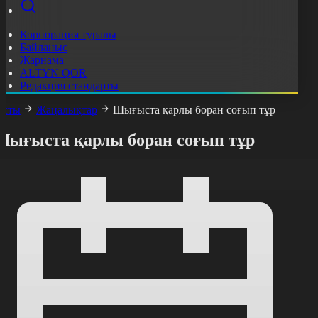
Корпорация туралы
Байланыс
Жарнама
ALTYN QOR
Редакция стандарты
асты
Жаңалықтар
Шығыста қарлы боран соғып тұр
Шығыста қарлы боран соғып тұр