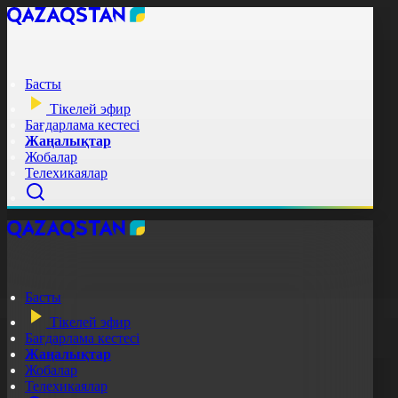
Басты
Тікелей эфир
Бағдарлама кестесі
Жаңалықтар
Жобалар
Телехикаялар
Басты
Тікелей эфир
Бағдарлама кестесі
Жаңалықтар
Жобалар
Телехикаялар