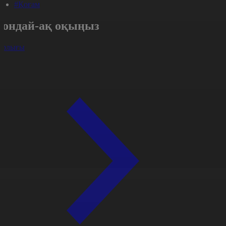
#Қоғам
Сондай-ақ оқыңыз
арлығы