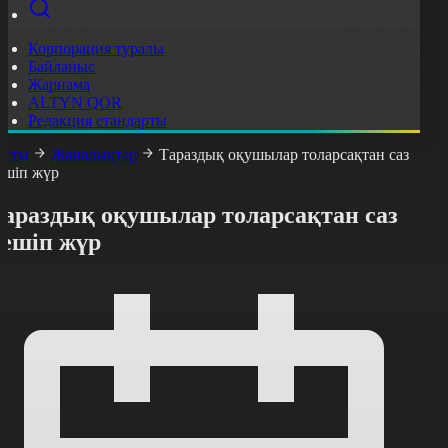
Корпорация туралы
Байланыс
Жарнама
ALTYN QOR
Редакция стандарты
асты
Жаңалықтар
Тараздық оқушылар толарсақтан саз
ешіп жүр
Тараздық оқушылар толарсақтан саз
кешіп жүр