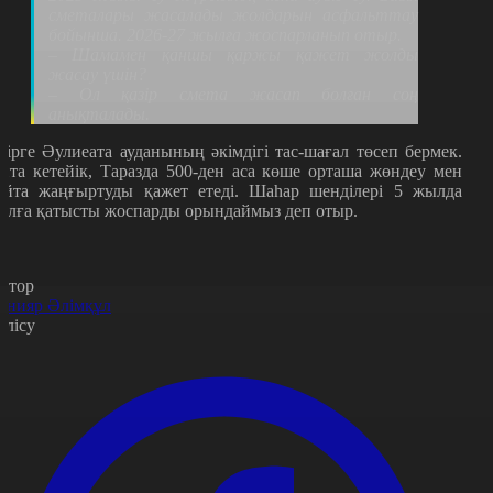
сметалары жасалады жолдарын асфальттау
бойынша. 2026-27 жылға жоспарланып отыр.
– Шамамен қаншы қаржы қажет жолды
жасау үшін?
– Ол қазір смета жасап болған соң
анықталады.
зірге Әулиеата ауданының әкімдігі тас-шағал төсеп бермек.
йта кетейік, Таразда 500-ден аса көше орташа жөндеу мен
айта жаңғыртуды қажет етеді. Шаһар шенділері 5 жылда
олға қатысты жоспарды орындаймыз деп отыр.
втор
анияр Әлімқұл
өлісу