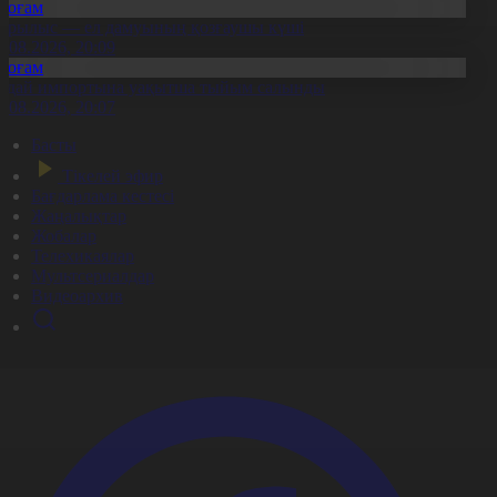
Қоғам
ұрылыс — ел дамуының қозғаушы күші
8.08.2026, 20:09
Қоғам
идай импортына уақытша тыйым салынды
8.08.2026, 20:07
Басты
Тікелей эфир
Бағдарлама кестесі
Жаңалықтар
Жобалар
Телехикаялар
Мультсериалдар
Видеоархив