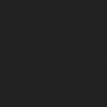
Корпорация туралы
Байланыс
Дистрибуция