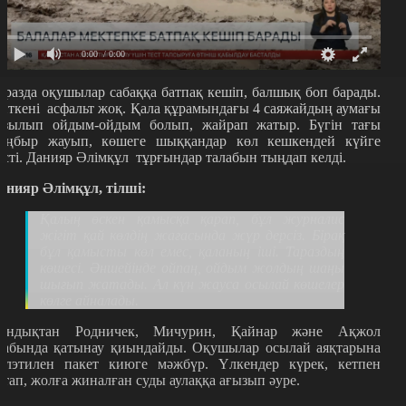
0:00
/ 0:00
аразда оқушылар сабаққа батпақ кешіп, балшық боп барады.
йткені асфальт жоқ. Қала құрамындағы 4 саяжайдың аумағы
азылып ойдым-ойдым болып, жайрап жатыр. Бүгін тағы
аңбыр жауып, көшеге шыққандар көл кешкендей күйге
үсті. Данияр Әлімқұл тұрғындар талабын тыңдап келді.
анияр Әлімқұл, тілші:
Қалың өскен қамысқа қарап, бұл журналис
жігіт қай көлдің жағасында жүр дерсіз. Бірақ
бұл қамысты көл емес, қаланың іші. Тараздың
көшесі. Әншейінде ойпаң, ойдым жолдың шаңы
шығып жатады. Ал күн жауса осылай көшелер
көлге айналады.
ондықтан Родничек, Мичурин, Қайнар және Ақжол
лабында қатынау қиындайды. Оқушылар осылай аяқтарына
олэтилен пакет киюге мәжбүр. Үлкендер күрек, кетпен
стап, жолға жиналған суды аулаққа ағызып әуре.