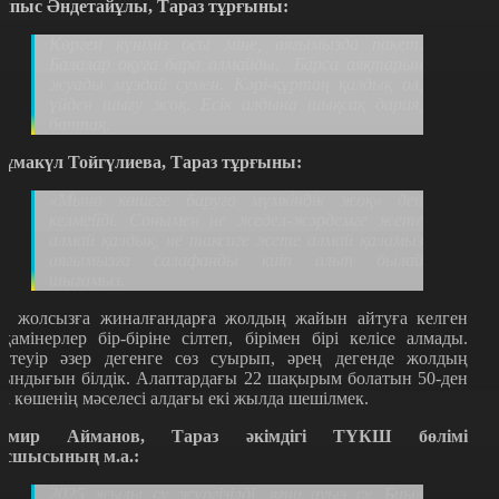
лпыс Әндетайұлы, Тараз тұрғыны:
Көрген күніміз осы міне, аяғымызда пакет.
Балалар оқуға бара алмайды.
Барса аяқтарын
жуады мұздай сумен. Кәрі-құртаң қалдық ол,
үйден шығу жоқ. Есік алдына шықсақ дария,
батпақ.
ұмакүл Тойгүлиева, Тараз тұрғыны:
«Мына көшеге баруға мүмкіндік жоқ
»
деп
келмейді. Сонымен не жедел-жәрдемге жете
алмай қалдық, не таксиге жете алмай қаламыз
аяғымызға салафанды киіп алып былай
шығамыз.
л жолсызға жиналғандарға жолдың жайын айтуға келген
тқамінерлер бір-біріне сілтеп, бірімен бірі келісе алмады.
йтеуір әзер дегенге сөз суырып, әрең дегенде жолдың
зындығын білдік. Алаптардағы 22 шақырым болатын 50-ден
са көшенің мәселесі алдағы екі жылда шешілмек.
амир Айманов, Тараз әкімдігі ТҮКШ бөлімі
асшысының м.а.:
2025 жылы су жүргізілді, яғни ауыз су. Биыл