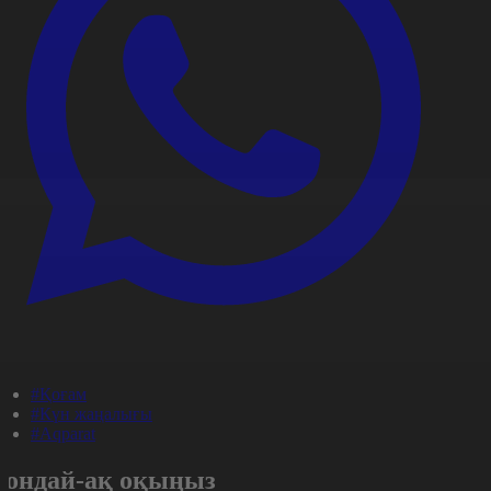
#Қоғам
#Күн жаңалығы
#Aqparat
Сондай-ақ оқыңыз