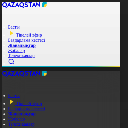
Басты
Тікелей эфир
Бағдарлама кестесі
Жаңалықтар
Жобалар
Телехикаялар
Басты
Тікелей эфир
Бағдарлама кестесі
Жаңалықтар
Жобалар
Телехикаялар