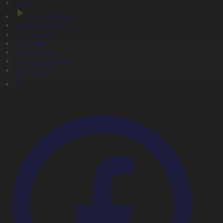
Басты
Тікелей эфир
Бағдарлама кестесі
Жаңалықтар
Жобалар
Телехикаялар
Мультсериалдар
Видеоархив