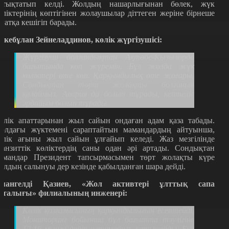
итықтатып келді. Жолдың нашарлығынан бөлек, жүк
өліктерінің көптігінен жолаушылар діттеген жеріне бірнеше
ағатқа кешігіп барады.
ркебұлан Зейнеладдинов, көлік жүргізушісі:
Жүргізуші болғандықтан Ақтөбе-Қызылорда
бағытында көп жүремін. Бұл жолда жүк
көліктері өте көп. Қарқындылық өте жоғары.
Сондықтан төрт жолақты болғанын
қалаймыз. Авария да болып тұрады, кептеліс
әрдайым болып тұрады.
өлік апаттарынан жыл сайын ондаған адам қаза табады.
олдағы жүктемені сараптайтын мамандардың айтуынша,
өлік ағыны жыл сайын ұлғайып келеді. Жаз мезгілінде
ранзиттік көліктердің саны одан әрі артады. Сондықтан
амандар Президент тапсырмасымен төрт жолақты күре
олдың салынуы дер кезінде қабылданған шара дейді.
мангелді Қазиев, «Жол активтері ұлттық сапа
рталығы» филиалының инженері:
Көлік қозғалысының қарқындылығын есептейді.
Мониторинг бойынша бұл бағытта тәулігіне
12-16 мыңға дейін автомобиль қатынайды. Бұл