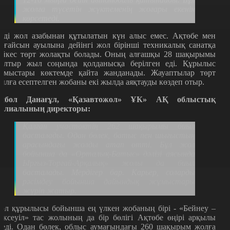
жолға түсетін жүктеменің жоғары екенін
көрсетеді.
нді жол азабынан құтылатын күн алыс емес. Ақтөбе мен
лғайсын ауылына дейінгі жол бірінші техникалық санатқа
әйкес төрт жолақты болады. Оның алғашқы 28 шақырымы
ылтыр жыл соңында қолданысқа берілген еді. Құрылыс
ұмыстары көктемде қайта жанданады. Жауаптылар төрт
ылға есептелген жобаны екі жылда аяқтауды көздеп отыр.
йбол Данағұл, «Қазавтожол» ҰК» АҚ облыстық
илиалының директоры:
Қалған участоктің 262 шақырымы биыл
басталады. Одан бөлек, батыс пен шығыстың
арасындағы жолды атап өтті. Бұл жол
бойынша да «Орталық-Батыс» дәлізі аясында
Ырғыз-Торғай-Арқалық» жолы да биыл
басталады. Мердігер бар. Карьер, соларды
рәсімдеу бойынша дайындық жұмыстары
жүріп жатыр.
ол құрылысы бойынша ең үлкен жобаның бірі - «Бейнеу –
ексеуіл» тас жолының да бір бөлігі Ақтөбе өңірі арқылы
теді. Одан бөлек, облыс аумағындағы 260 шақырым жолға