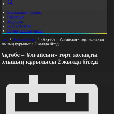
Корпорация туралы
Байланыс
Жарнама
ALTYN QOR
Редакция стандарты
асты
Жаңалықтар
«Ақтөбе – Ұлғайсын» төрт жолақты
олының құрылысы 2 жылда бітеді
«Ақтөбе – Ұлғайсын» төрт жолақты
жолының құрылысы 2 жылда бітеді