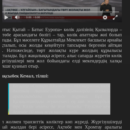
0:00
/ 0:00
Батыс Қытай – Батыс Еуропа» көлік дәлізінің Қызылорда –
қтөбе арасындағы бөлігі – тар, көлік апаттары жиі болып
атады. Бұл мәселеге Құрылтайда Мемлекет басшысы арнайы
оқталып, осы жолды кеңейтуге тапсырма бергенін айтқан
ді. Нәтижесінде, төрт жолақты күре жолдың құрылысы
асталады. Бұл жаңалыққа әсіресе, алыс сапарда жүретін көлік
үргізушілері мен жол бойындағы елді мекендердің халқы
рекше қуанып отыр.
ақсыбек Кемал, тілші:
Біз қазір «Самара-Шымкент» халықаралық көлік
дәлізінің Ақтөбе мен Қызылорда облысы
аралығындағы бөлігінде тұрмыз. Бұл –
Қазақстандағы жүктемесі ең көп жолдардың
бірі. Көлік апаты да жиі болады. Тәулігіне кем
дегенде 10 мың жүк көлігі өтеді.
ұл жолмен транзиттік көліктер көп жүреді. Жүргізушілерді
алай жылдан бері әсіресе, Ақтөбе мен Хромтау аралығы