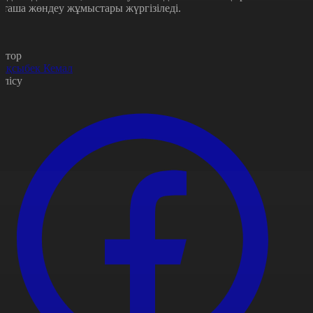
рташа жөндеу жұмыстары жүргізіледі.
втор
ақсыбек Кемал
өлісу