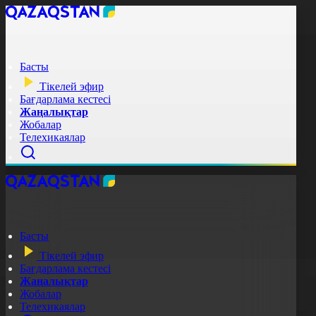
Басты
Тікелей эфир
Бағдарлама кестесі
Жаңалықтар
Жобалар
Телехикаялар
Басты
Тікелей эфир
Бағдарлама кестесі
Жаңалықтар
Жобалар
Телехикаялар