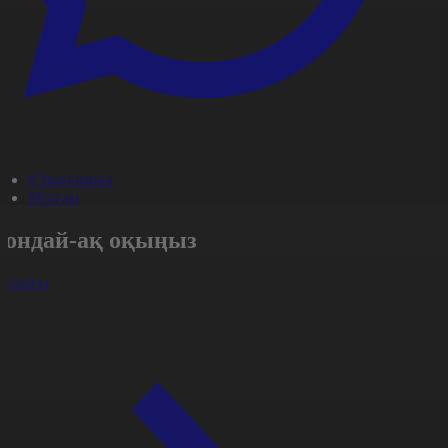
#Экономика
#Қоғам
Сондай-ақ оқыңыз
арлығы