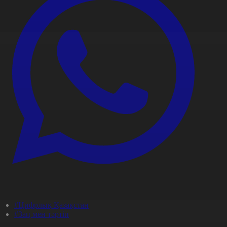
#Цифрлық Қазақстан
#Заң мен тәртіп