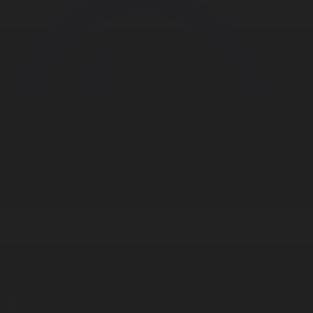
Корпорация туралы
Байланыс