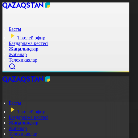
Басты
Тікелей эфир
Бағдарлама кестесі
Жаңалықтар
Жобалар
Телехикаялар
Басты
Тікелей эфир
Бағдарлама кестесі
Жаңалықтар
Жобалар
Телехикаялар