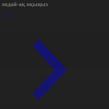
Сондай-ақ оқыңыз
арлығы