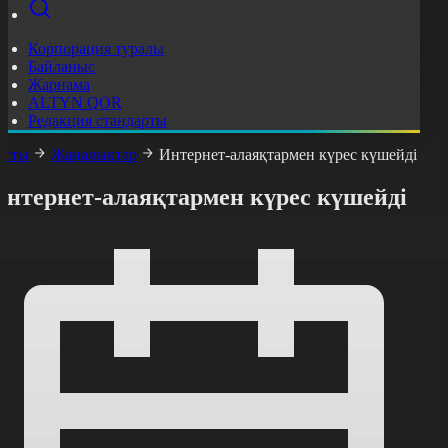
Корпорация туралы
Байланыс
Жарнама
ALTYN QOR
Редакция стандарты
асты
Жаңалықтар
Интернет-алаяқтармен күрес күшейді
Интернет-алаяқтармен күрес күшейді