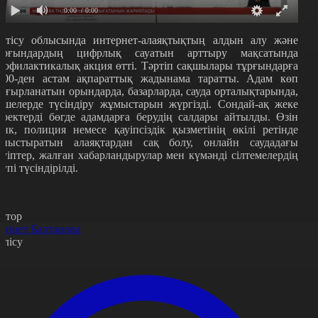
0:00
/ 0:00
етісу облысында интернет-алаяқтықтың алдын алу және
ұрғындардың цифрлық сауатын арттыру мақсатында
рофилактикалық акция өтті. Тәртіп сақшылары тұрғындарға
500-ден астам ақпараттық жадынама таратты. Адам көп
оғырланатын орындарда, базарларда, сауда орталықтарында,
өшелерде түсіндіру жұмыстарын жүргізді. Сондай-ақ жеке
еректерді бөгде адамдарға берудің салдары айтылды. Өзін
анк, полиция немесе қауіпсіздік қызметінің өкілі ретінде
аныстыратын алаяқтардан сақ болу, онлайн саудадағы
ауіптер, жалған хабарландырулар мен күмәнді сілтемелердің
аупі түсіндірілді.
втор
қниет Балтанова
өлісу