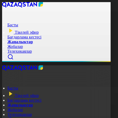
Басты
Тікелей эфир
Бағдарлама кестесі
Жаңалықтар
Жобалар
Телехикаялар
Басты
Тікелей эфир
Бағдарлама кестесі
Жаңалықтар
Жобалар
Телехикаялар