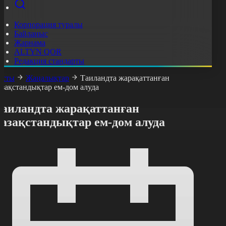
Корпорация туралы
Байланыс
Жарнама
ALTYN QOR
Редакция стандарты
асты
Жаңалықтар
Таиландта жарақаттанған
азақстандықтар ем-дом алуда
Таиландта жарақаттанған
қазақстандықтар ем-дом алуда