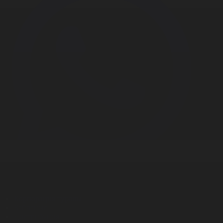
Корпорация туралы
Байланыс
Дистрибуция