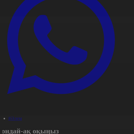
#Әлем
Сондай-ақ оқыңыз