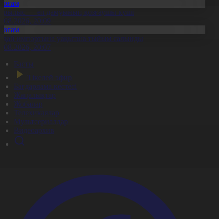
Қоғам
ұрылыс — ел дамуының қозғаушы күші
8.08.2026, 20:09
Қоғам
идай импортына уақытша тыйым салынды
8.08.2026, 20:07
Басты
Тікелей эфир
Бағдарлама кестесі
Жаңалықтар
Жобалар
Телехикаялар
Мультсериалдар
Видеоархив