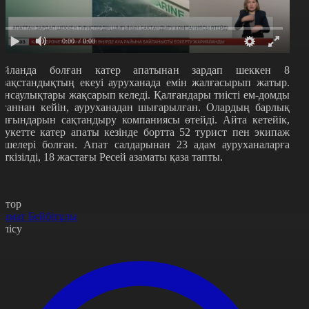
0:00
/ 0:00
айланда болған катер апатынан зардап шеккен 8
азақстандықтың екеуі ауруханада емін жалғасырып жатыр.
енсаулықтары жақсарып келеді. Қалғандары тиісті ем-домды
лғаннан кейін, ауруханадан шығарылған. Олардың барлық
ығындарын сақтандыру компаниясы өтейді. Айта кетейік,
хукетте катер апаты кезінде бортта 52 турист пен экипаж
үшелері болған. Апат салдарынан 23 адам ауруханаларға
еткізілді, 18 жастағы Ресей азаматы қаза тапты.
втор
замат Бейбітұлы
өлісу