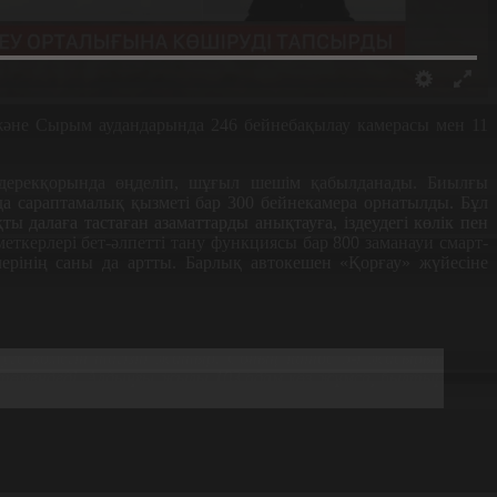
ж
ә
не Сырым аудандарында 246 бейнеба
қ
ылау камерасы мен 11
ерек
қ
орында
өң
деліп, ш
ұғ
ыл шешім
қ
абылданады. Биыл
ғ
ы
а сараптамалы
қ
қ
ызметі бар 300 бейнекамера орнатылды. Б
ұ
л
қ
ты дала
ғ
а таста
ғ
ан азаматтарды аны
қ
тау
ғ
а, іздеудегі к
ө
лік пен
еткерлері бет-
ә
лпетті тану функциясы бар 800 заманауи смарт-
еріні
ң
саны да артты. Барлы
қ
автокешен
«Қ
ор
ғ
ау
»
ж
ү
йесіне
уге к
ө
мегін тигізіп жатыр. Соны
ң
ішінде 5-і жасырын
т
ө
мендеді. Алды
ңғ
ы жылы 103 адам к
ө
з ж
ұ
мса, былтыр