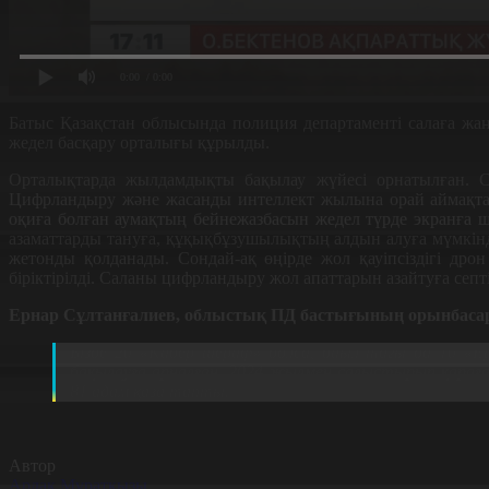
0:00
/ 0:00
Батыс
Қ
аза
қ
стан облысында полиция департаменті сала
ғ
а жа
жедел бас
қ
ару орталы
ғ
ы
құ
рылды.
Орталы
қ
тарда жылдамды
қ
ты ба
қ
ылау ж
ү
йесі орнатыл
ғ
ан. 
Цифрландыру ж
ә
не жасанды интеллект жылына орай айма
қ
т
о
қ
и
ғ
а бол
ғ
ан аума
қ
ты
ң
бейнежазбасын жедел т
ү
рде экран
ғ
а 
азаматтарды тану
ғ
а,
құқ
ы
қ
б
ұ
зушылы
қ
ты
ң
алдын алу
ғ
а м
ү
мкін
жетонды
қ
олданады. Сондай-а
қ
өң
ірде жол
қ
ауіпсіздігі дрон
біріктірілді. Саланы цифрландыру жол апаттарын азайту
ғ
а септ
Ернар С
ұлтанғалиев, облыстық ПД бастығының орынбаса
Бізде 20 «Кибер шериф» болса, биыл та
ғ
ы да 10
«
Е
ба
қ
ылау
ғ
а арнал
ғ
ан. 2024 жылмен салыстырып
қ
ара
ғ
81 адам
қ
аза тапты.
Автор
Ардақ Мұратқызы