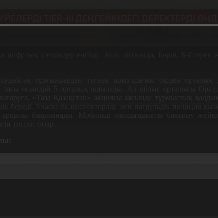
ң
а цифрлы
қ
шешімдер енгізді. Атап айт
қ
анда, Б
ө
рлі, Б
ә
йтерек 
Сондай-а
қ
т
ұ
р
ғ
ындардан т
ү
скен арыз-ша
ғ
ым бірден орталы
қ
д
а та
ғ
ы осындай 5 орталы
қ
ашылады. Ал облыс орталы
ғ
ы Оралд
шы
ғ
ару
ғ
а,
«
Таза
Қ
аза
қ
стан
»
акциясы аясында т
ұ
рмысты
қ
қ
алды
дік береді. Учаскелік инспекторлар мен патрульдік полиция
қ
ызм
 ар
қ
ылы ба
қ
ыланады. Мобильді жылдамды
қ
ты ба
қ
ылау ж
ү
йел
ігін тигізіп отыр.
ры:
ркін патруль
»
бірлігі алынып, жол
қ
ауіпсіздігін
қ
амтамасыз ет
анда жол-к
ө
лік о
қ
и
ғ
асында
қ
айтыс бол
ғ
ан азаматтарды
ң
саны 