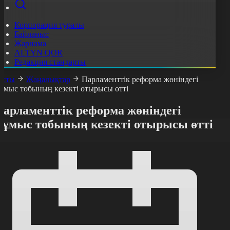
Корпорация туралы
Байланыс
Жарнама
ALTYN QOR
Редакция стандарты
асты
Жаңалықтар
Парламенттік реформа жөніндегі
ұмыс тобының кезекті отырысы өтті
Парламенттік реформа жөніндегі
жұмыс тобының кезекті отырысы өтті