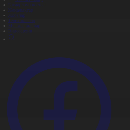
Бағдарлама кестесі
Жаңалықтар
Жобалар
Телехикаялар
Мультсериалдар
Видеоархив