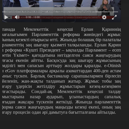
0:00
/ 0:00
станада Мемлекеттік кеңесші Ерлан Қариннің
өрағалығымен Парламенттік реформа жөніндегі жұмыс
обының кезекті отырысы өтті. Жиында болашақ бір палаталы
арламенттің заң шығару қызметі талқыланды. Ерлан Қарин
ұл реформа
«
Күшті Президент – ықпалды Парламент – есеп
еретін Үкімет
» қ
ағидатына негізделген саяси жаңғырудың
алғасы екенін айтты. Басқосуда заң шығару жұмысының
иімділігі мен сапасын арттыру жолдары қаралды. e-Otinish
ен eGov платформалары арқылы азаматтардан 400-ден астам
сыныс түскен. Барлық бастамалар сарапшылармен бірлесіп
үйеленіп, жан-жақты талданып жатыр. Жұмыс тобы заң
ығару үдерісін жетілдіру жұмыстарын кезең-кезеңімен
алғастырады. Сондай-ақ Мемлекеттік кеңесші талдау
ұмыстарына назар аударып, ұсыныстардың сапалық
ұрғыдан жақсара түскенін жеткізді. Жиында парламенттік
еформа саяси жаңғырудың маңызды кезеңі екені, оның заң
ығару процесін одан әрі дамытуға бағытталғаны айтылды.