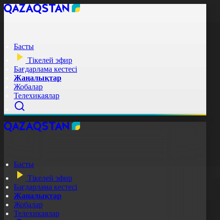
Басты
Тікелей эфир
Бағдарлама кестесі
Жаңалықтар
Жобалар
Телехикаялар
Басты
Тікелей эфир
Бағдарлама кестесі
Жаңалықтар
Жобалар
Телехикаялар