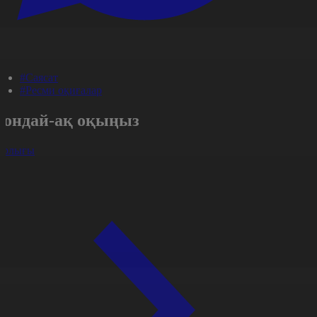
#Саясат
#Ресми оқиғалар
Сондай-ақ оқыңыз
арлығы