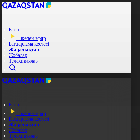
Басты
Тікелей эфир
Бағдарлама кестесі
Жаңалықтар
Жобалар
Телехикаялар
Басты
Тікелей эфир
Бағдарлама кестесі
Жаңалықтар
Жобалар
Телехикаялар