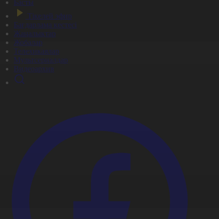
Басты
Тікелей эфир
Бағдарлама кестесі
Жаңалықтар
Жобалар
Телехикаялар
Мультсериалдар
Видеоархив