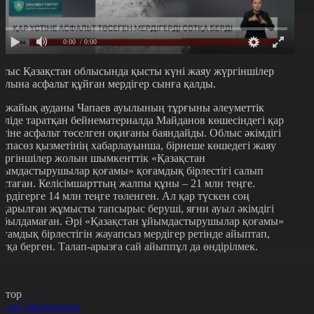
0:00
/ 0:00
атыс Қазақстан облысында қысты күні жаяу жүргіншілер
олына асфальт құйған мердігер сынға қалды.
қжайық ауданы Чапаев ауылының тұрғыны әлеуметтік
еліде таратқан бейнематериалда Майданов көшесіндегі қар
стіне асфальт төселген оқиғаны баяндайды. Облыс әкімдігі
аспасөз қызметінің хабарлауынша, бірнеше көшедегі жаяу
үргіншілер жолын шымкенттік «Қазақстан
йымдастырушылар қоғамы» қоғамдық бірлестігі салып
астаған. Келісімшарттың жалпы құны – 21 млн теңге.
ердігерге 14 млн теңге төленген. Ал қар түскен соң
тқарылған жұмысты тапсырыс беруші, яғни ауыл әкімдігі
абылдамаған. Әрі «Қазақстан ұйымдастырушылар қоғамы»
оғамдық бірлестігін жауапсыз мердігер ретінде айыптап,
отқа берген. Талап-арызға сай айыппұл да өндірілмек.
втор
рдақ Мұратқызы