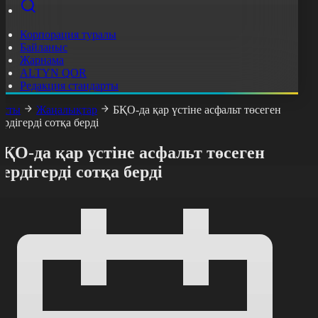
Корпорация туралы
Байланыс
Жарнама
ALTYN QOR
Редакция стандарты
асты
Жаңалықтар
БҚО-да қар үстіне асфальт төсеген
ердігерді сотқа берді
ҚО-да қар үстіне асфальт төсеген
ердігерді сотқа берді