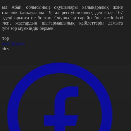
иыл Абай облысының оқушылары халықаралық және
ияткерлік байқауларда 19, ал республикалық деңгейде 167
үлделі орынға ие болған. Оқушылар сарайы бұл жетістікті
селеп, жастардың шығармашылық қабілеттерін дамыта
үсуге зор мүмкіндік бермек.
втор
ржан Жақып
өлісу