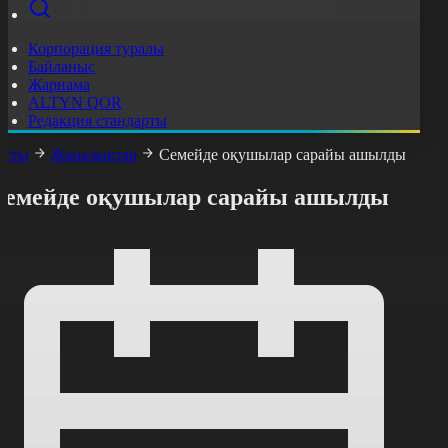
Корпорация туралы
Байланыс
Жарнама
ALTYN QOR
Редакция стандарты
асты
Жаңалықтар
Семейде оқушылар сарайы ашылды
Семейде оқушылар сарайы ашылды