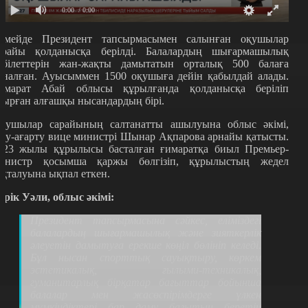
0:00
/ 0:00
емейде Президент тапсырмасымен салынған оқушылар
арайы қолданысқа берілді. Балалардың шығармашылық
абілеттерін жан-жақты дамытатын орталық 500 балаға
рналған. Ауысыммен 1500 оқушыға дейін қабылдай алады.
имарат Абай облысы құрылғанда қолданысқа беріліп
тырған алғашқы нысандардың бірі.
қушылар сарайының салтанатты ашылуына облыс әкімі,
қу-ағарту вице министрі Шынар Ақпарова арнайы қатысты.
023 жылы құрылысы басталған ғимаратқа биыл Премьер-
инистр қосымша қаржы бөлгізіп, құрылыстың жедел
яқталуына ықпал еткен.
ерік Уәли, облыс әкімі:
Президент тапсырмасына сәйкес, еліміздегі
балалардың шығармашылық және зияткерлік
әлеуетін дамытуға ерекше көңіл бөлініп келеді.
Бұл нысан спорттық сауықтыру, көркем
эстетикалық, ғылыми-техникалық,
гуманитарлық бірқатар бағыттар бойынша
балалар мен жасөспірімдерге үлкен
мүмкіндіктері бар даму бағытын беретін