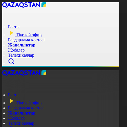
Басты
Тікелей эфир
Бағдарлама кестесі
Жаңалықтар
Жобалар
Телехикаялар
Басты
Тікелей эфир
Бағдарлама кестесі
Жаңалықтар
Жобалар
Телехикаялар