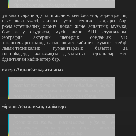
бірегей орталық болары сөзсіз.
қушылар сарайында кіші және үлкен бассейн, хореография,
ығыс жекпе-жегі, фитнес, үстел теннисі залдары бар.
өркем-эстетикалық блокта
вокал және аспаптық музыка,
ыбыс жазу студиясы, мүсін және ART студиялары,
ореография, актерлік шеберлік, сондай-ақ VR
ехнологияларын қолданатын оқыту кабинеті жұмыс істейді.
ылыми-техникалық, гуманитарлық бағытта да
асөспірімдерді жан-жақты дамытатын зерханалар мен
абдықталған кабинеттер бар.
семгүл Ақпанбаева, ата-ана:
Өзім куә болып жатырмын. Алдағы уақытта
жетістіктер көп болады деп ойлаймын. Барша
балаға бұл зор мүмкіндік. Ерекше балаларға
жасалған жағдай мен қолдау деп білемін.
емірлан Абылайхан, тәлімгер:
Балаларға кіші деңгейінен бастап үлкенге дейін
робототехниканың бастамасын үйреніп, өз
дағдыларын таныту үшін барлық жағдай
жасалған. Барлығы ұнап жатыр.