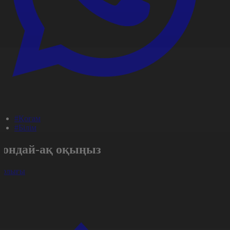
#Қоғам
#Білім
Сондай-ақ оқыңыз
арлығы