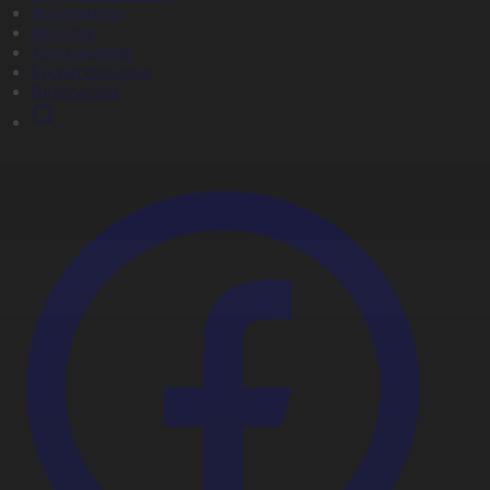
Жаңалықтар
Жобалар
Телехикаялар
Мультсериалдар
Видеоархив