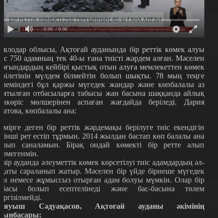
0:00
/ 0:00
авлодар облысы, Ақтоғай ауданында бір реттік көмек алуы
иіс 750 адамның тек 40-ы ғана тиісті жәрдем алған. Мәселен
ұрғындардың кейбірі қыстық отын алуға мемлекеттен көмек
ерілетінін мүлдем білмейтін болып шықты. 78 мың теңге
өлеміндегі бұл қаржы мүгедек жандар және көпбалалы аз
амтылған отбасыларға табысы жан басына шаққанда айлық
үнкөріс мөлшерінен аспаған жағдайда беріледі. Дария
уатова, көпбалалы ана:
өмірге деген бір реттік жәрдемақы берілуге тиіс екендігін
ірінші рет естіп тұрмын. 2014 жылдан бастап көп балалы ана
олып саналамын. Бірақ ондай көмекті бір ретте алып
өрмегенмін.
азір ауданда әлеуметтік көмек көрсетілуі тиіс адамдардың әл-
уқаты сараланып жатыр. Мәселен бір үйде бірнеше мүгедек
ан немесе жұмыссыз отырған адам болуы мүмкін. Олар бір
тбасы болып есептелінеді және бас-басына төлем
үргізілмейді.
аяуыш Сәдуақасов, Ақтоғай ауданы әкімінің
рынбасары: