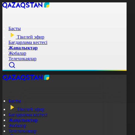
Басты
Тікелей эфир
Бағдарлама кестесі
Жаңалықтар
Жобалар
Телехикаялар
Басты
Тікелей эфир
Бағдарлама кестесі
Жаңалықтар
Жобалар
Телехикаялар