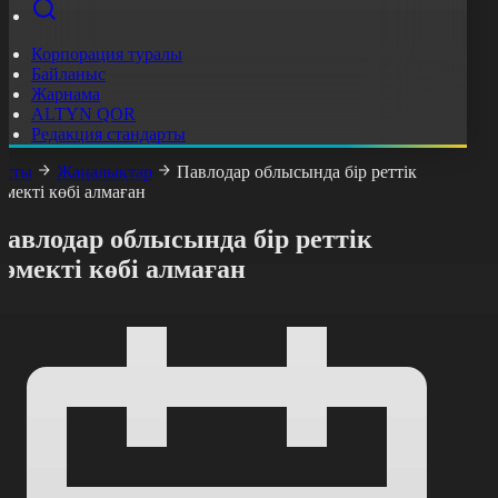
Корпорация туралы
Байланыс
Жарнама
ALTYN QOR
Редакция стандарты
асты
Жаңалықтар
Павлодар облысында бір реттік
өмекті көбі алмаған
авлодар облысында бір реттік
өмекті көбі алмаған