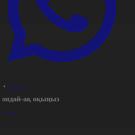
#Қоғам
Сондай-ақ оқыңыз
арлығы