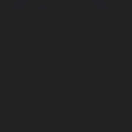
Корпорация туралы
Байланыс
Дистрибуция
Жарнама
Редакция стандарты