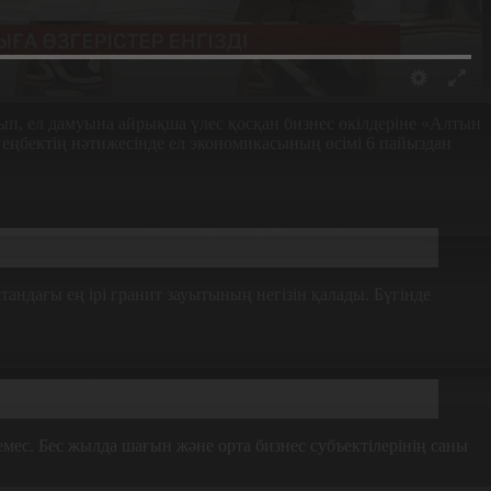
рып, ел дамуына айрықша үлес қосқан бизнес өкілдеріне «Алтын
еңбектің нәтижесінде ел экономикасының өсімі 6 пайыздан
Импортқа иек артпай, отандық өнімді өрге сүйреу керек.
тандағы ең ірі гранит зауытының негізін қалады. Бүгінде
 Тәжікстан, Ресей мемлекеттеріне тасымалдау жүреді.
 емес. Бес жылда шағын және орта бизнес субъектілерінің саны