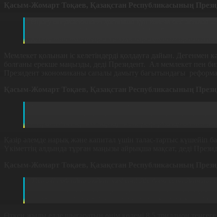
Қасым-Жомарт Тоқаев, Қазақстан Республикасының Презид
Өңдеу өнеркәсібіндегі қосымша құн көлемі бес жылда 
экспорт көлемі 2 есеге жуық ұлғайды. Тауарын шетелге
Қазақстан тауарлары әлемдік нарықтан өз орнын алып 
Мемлекет қолынан іс келетіндерді қолдауға дайын. Дегенмен кәс
болғаны ерекше маңызды, деді Президент. Ал мемлекет пен б
Президент экономиканы сапалы дамыту бағытындағы реформалар
Қасым-Жомарт Тоқаев, Қазақстан Республикасының Презид
Квазимемлекеттік сектор субъектілерін құруға морат
кәсіпкерлерге шамамен 3,5 триллион теңге пайда табуға
Стратегиялық жоспарлау және реформалар агенттіг
Қазір әлемде нарық және капитал үшін талас-тартыс күшейіп б
Үкіметтің алдында тұрған маңызы айрықша мақсат, деді Презид
Қасым-Жомарт Тоқаев, Қазақстан Республикасының Презид
Тікелей субсидиялаудан гөрі кепілдік беру құралдары
инвестициялық жобаларға арналған екі кепілдік қоры 
220 миллиард теңгеден астамы мемлекеттік кепілдікпе
Өткен жылы елде шығаратын өнім көлемі 8,5 триллион теңгеге 