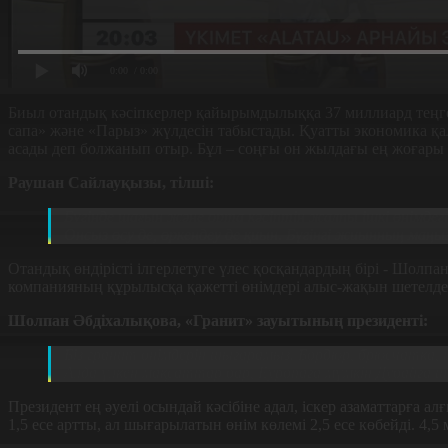
0:00
/ 0:00
Биыл отандық кәсіпкерлер қайырымдылыққа 37 миллиард теңге б
сапа» және «Парыз» жүлдесін табыстады. Қуатты экономика қа
асады деп болжанып отыр. Бұл – соңғы он жылдағы ең жоғары 
Раушан Сайлауқызы, тілші:
Бүгінде шағын және орта кәсіптің жалпы ішкі өнімдегі 
Онсыз өсу де, өркендеу де қиын. Бүгінгі жиынның маңы
Отандық өндірісті ілгерлетуге үлес қосқандардың бірі - Шолпа
компанияның құрылысқа қажетті өнімдері алыс-жақын шетелдер
Шолпан Әбдіхалықова, «Гранит» зауытының
президенті
:
Біз гранит өнімдерін шығарамыз. Бордюр, брюсчатка,
Алда үлкен мақсаттар бар, Еуропаға мүмкін Дубайға 
Президент ең әуелі осындай кәсібіне адал, іскер азаматтарға а
1,5 есе артты, ал шығарылатын өнім көлемі 2,5 есе көбейді. 4,