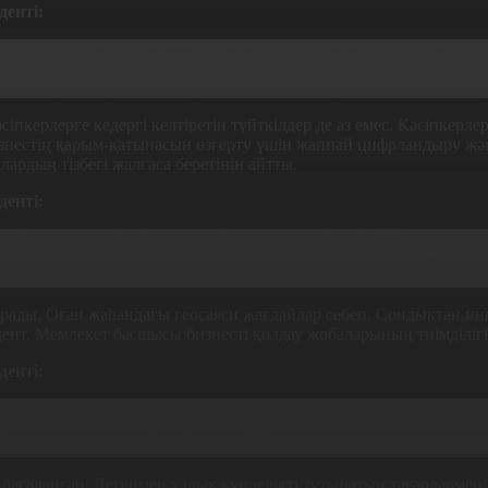
енті:
25 пайыздан астам өсті
.
Соңғы жылдары негізгі капиталға тарты
 өткізетін кәсіпорындар саны 3 есе көбейді. Соның арқасында б
жатыр деп күмәнсіз айтуға болады. Осы орайда шағын және орт
іпкерлерге кедергі келтіретін түйткілдер де аз емес. Кәсіпкерле
изнестің қарым-қатынасын өзгерту үшін жаппай цифрландыру жән
дың тізбегі жалғаса беретінін айтты.
енті:
орий жарияланды. Бәсекелестік ортаға берілетін 473 нысанның 
 мүмкіндік береді. Алдымызда бизнес бетпе-бет келетін әкімшілі
інің жанынан Интеллект арқылы реттеу орталығы құрылады.
арады. Оған жаһандағы геосаяси жағдайлар себеп. Сондықтан инв
ент. Мемлекет басшысы бизнесті қолдау жобаларының тиімділігі
енті:
на көштік. Осы мақсатта менің тапсырмаммен «Даму» қоры жанын
құрылды.
Аталған бағыт аясында 2229 жобаға жалпы сомасы 400 
н қамтамасыз етілді.
бағаланған. Дегенмен халық күнделікті тұтынатын тауарлармен қ