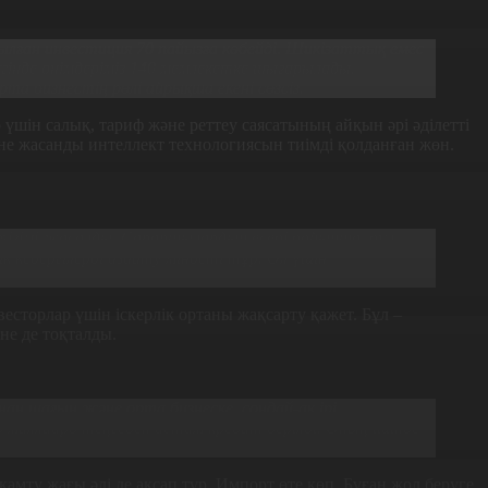
лған инвестиция 70 пайызға көбейді
.
Шикізаттық емес
үгінде өнімдеріміз 140 мемлекетке шығарылады.
а бизнестің рөлі айрықша екені сөзсіз.
р үшін салық, тариф және реттеу саясатының айқын әрі әділетті
е жасанды интеллект технологиясын тиімді қолданған жөн.
тізімі жасалды. Сарапшылардың есебі бойынша, бұл
к кедергілерді азайту міндеті тұр. Ол үшін
есторлар үшін іскерлік ортаны жақсарту қажет. Бұл –
не де тоқталды.
ан шағын және орта бизнеске, сондай-ақ ірі
миллиард теңгеден астам кредит берілді. Оның ішінде
амту жағы әлі де ақсап тұр. Импорт өте көп. Бұған жол беруге