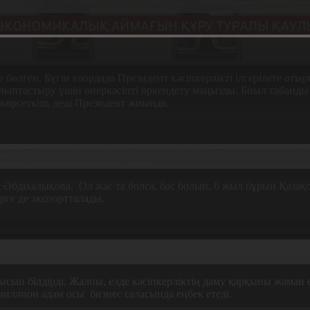
өлген. Бүгін елордада Президент кәсіпкерлікті ілгерілете оты
лыптастыру үшін өнеркәсіпті өркендету маңызды. Биыл табанды 
көрсеткіш, деді Президент жиында.
үлесі 40 пайызға жеткен. Бұл көрсеткішті әлі де еселеу керек. 
зы да, мазмұны да осыған саяды.
н Әбдіхалықова. Ол жас та болса, бас болып, 6 жыл бұрын Қазақс
ге де экспортталады.
 плитка, 100 пайыз қазақстандық өнім. Өзбекстан, Қырғызстан,
шығамыз.
лғысын білдірді. Жалпы, елде кәсіпкерліктің даму қарқыны жаман
5 миллион адам осы бизнес саласында еңбек етеді.