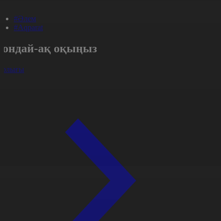
#Әлем
#Aqparat
Сондай-ақ оқыңыз
арлығы