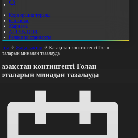
Корпорация туралы
Байланыс
Жарнама
ALTYN QOR
Редакция стандарты
асты
Жаңалықтар
Қазақстан контингенті Голан
оталарын минадан тазалауда
Қазақстан контингенті Голан
жоталарын минадан тазалауда