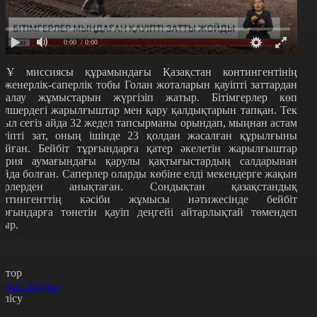
0:00
/ 0:00
ҰҰ миссиясы құрамындағы Қазақстан контингентінің
нженерлік-саперлік тобы Голан жоталарын қауіпті заттардан
азалау жұмыстарын жүргізіп жатыр. Бітімгерлер көп
өлшердегі жарылғыштар мен қару қалдықтарын тапқан. Тек
иыл сегіз айда 32 жедел тапсырманы орындап, мыңнан астам
ауіпті зат, оның ішінде 23 қолдан жасалған құрылғыны
ойған. Бейбіт тұрғындарға қатер әкелетін жарылғыштар
ирия аумағындағы қарулы қақтығыстардың салдарынан
айда болған. Саперлер оларды көбіне елді мекендерге жақын
ерлерден анықтаған. Сондықтан қазақстандық
онтингенттің кәсіби жұмысы нәтижесінде бейбіт
ұрғындарға төнетін қауіп деңгейі айтарлықтай төмендеп
тыр.
втор
ржан Жақып
өлісу