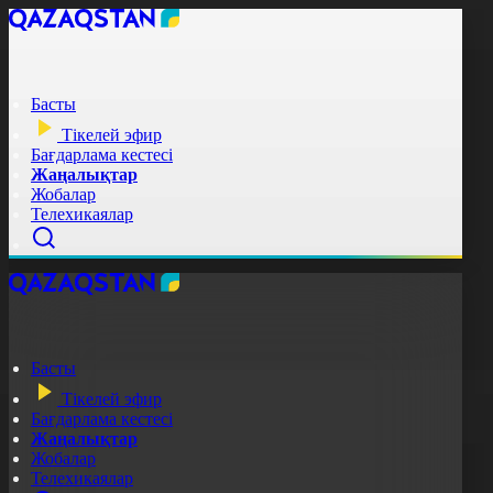
Басты
Тікелей эфир
Бағдарлама кестесі
Жаңалықтар
Жобалар
Телехикаялар
Басты
Тікелей эфир
Бағдарлама кестесі
Жаңалықтар
Жобалар
Телехикаялар