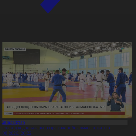
Жаңалықтар
0 елдің дзюдошылары өзара тәжірибе алмасып жатыр
6.08.2026, 20:22