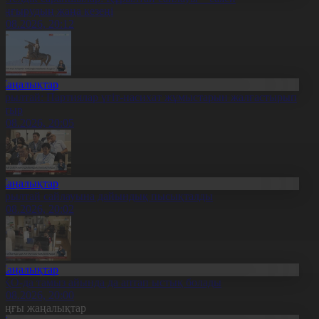
аңғырудың жаңа кезеңі
6.08.2026, 20:12
Жаңалықтар
ұрылтай: Партиялар үгіт-насихат жұмыстарын жалғастырып
атыр
6.08.2026, 20:05
Жаңалықтар
ұрылтай сайлауына дайындық пысықталды
6.08.2026, 20:02
Жаңалықтар
ҚО-да тамыз айында да аптап ыстық болады
6.08.2026, 20:00
оңғы жаңалықтар