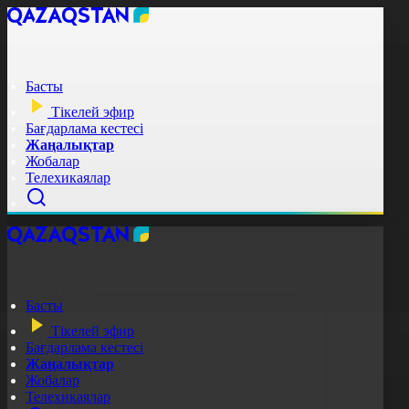
Басты
Тікелей эфир
Бағдарлама кестесі
Жаңалықтар
Жобалар
Телехикаялар
Басты
Тікелей эфир
Бағдарлама кестесі
Жаңалықтар
Жобалар
Телехикаялар