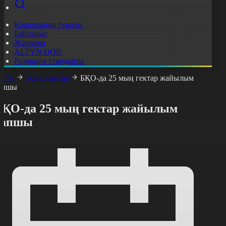
Корпорация туралы
Байланыс
Жарнама
ALTYN QOR
Редакция стандарты
асты
Жаңалықтар
БҚО-да 25 мың гектар жайылым
апшы
БҚО-да 25 мың гектар жайылым
тапшы