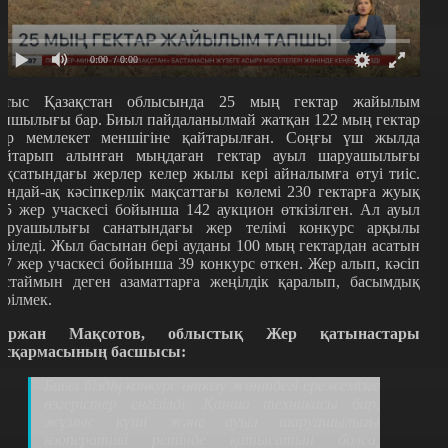
0:00
/ 0:00
атыс Қазақстан облысында 25 мың гектар жайылым
апшылығы бар. Биыл пайдаланылмай жатқан 122 мың гектар
ер мемлекет меншігіне қайтарылған. Соңғы үш жылда
айтарып алынған мыңдаған гектар ауыл шаруашылығы
ақсатындағы жерлер келер жылы кері айналымға өтуі тиіс.
ондай-ақ кәсіпкерлік мақсаттағы көлемі 230 гектарға жуық
85 жер учаскесі бойынша 142 аукцион өткізілген. Ал ауыл
аруашылығы санатындағы жер телімі конкурс арқылы
еріледі. Жыл басынан бері ауданы 100 мың гектардан асатын
57 жер учаскесі бойынша 39 конкурс өткен. Жер алып, кәсіп
астаймын деген азаматтарға жеңілдік қаралып, басымдық
ерілмек.
ұржан Мақсотов, облыстық Жер қатынастары
асқармасының басшысы:
Биыл біздің конкурс өткізу жөніндегі ережемізге
өзгерістер енгізілді. Қанша техникасы бар,
жұмыс күші және ауыл шаруашылығы
кооперативі ретінде қатысатын болса,