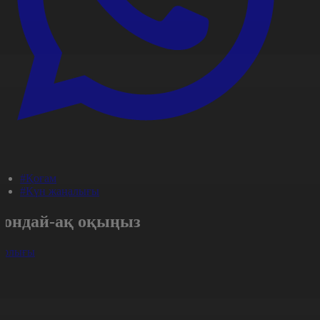
#Қоғам
#Күн жаңалығы
Сондай-ақ оқыңыз
арлығы