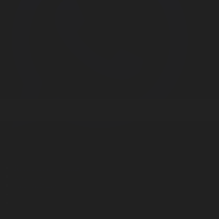
Корпорация туралы
Байланыс
Дистрибуция
Жарнама
Редакция стандарты