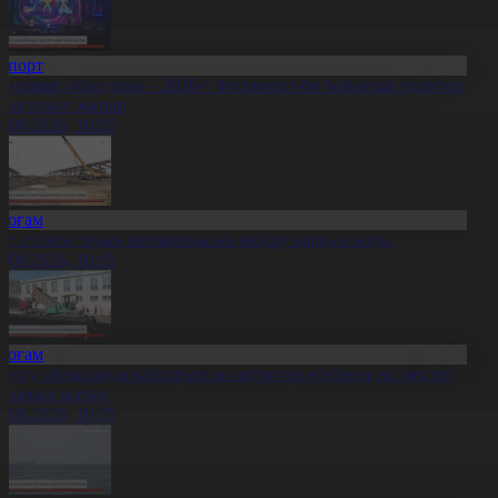
Спорт
Болашақ ойындары – 2026»: Фиджитал-би бойынша үздіктер
нықталып жатыр
7.08.2026, 10:05
Қоғам
ұс еті мен тауық жұмыртқасын өндіру қарқын алды
7.08.2026, 10:05
Қоғам
етісу облысында қайтарылған активтер есебінен екі мектеп
алынып жатыр
7.08.2026, 10:05