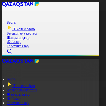
Басты
Тікелей эфир
Бағдарлама кестесі
Жаңалықтар
Жобалар
Телехикаялар
Басты
Тікелей эфир
Бағдарлама кестесі
Жаңалықтар
Жобалар
Телехикаялар