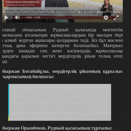
0:00
/ 0:00
останай облысының Рудный қаласында мектептің
ұрылысына атсалысқан жұмысшылардың бір жылдан бері
ла алмай жүрген ақшалары қолдарына тиді. Біз бұл мәслені
лттық арна эфирінен көтерген болатынбыз. Материал
фирден шыққан соң жеке кәсіпкердің жұмысшылар
лдындағы қарызын негізгі мердігерлік ұйым толық өтеп
ерді.
абыржан Ботабайұлы, мердігерлік ұйымның құрылыс
асқармасының басшысы:
8 жұмыскер талап-арызымен келді. Сол
кісілерге 1,5 миллионнан астам теңгені төлеп
бердік. Бізде – негізгі мердігерлік ұйымда,
қарызымыз жоқ. Ол компанияға біз 100 пайыз
ақшасын төлеп бергенбіз. Сол компанияның
атына арыз-шағым түсіреміз. Талабымыз
құрылыс лицензиясынан айыру.
абыржан Орынбеков, Рудный қаласының тұрғыны: