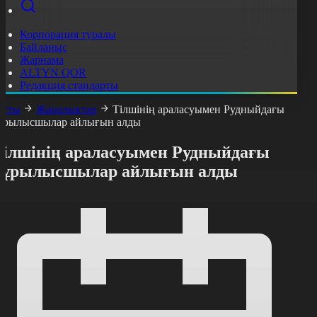
Корпорация туралы
Байланыс
Жарнама
ALTYN QOR
Редакция стандарты
асты
Жаңалықтар
Тілшінің араласуымен Рудныйдағы
ұрылысшылар айлығын алды
Тілшінің араласуымен Рудныйдағы
құрылысшылар айлығын алды