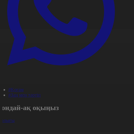
#Қоғам
#Заң мен тәртіп
Сондай-ақ оқыңыз
арлығы