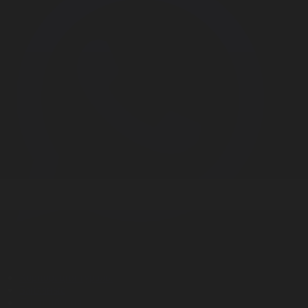
Корпорация туралы
Байланыс
Дистрибуция